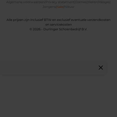
Algemene voorwaarden
|
Privacy statement
|
Dames
|
Heren
|
Meisjes
|
Jongens
|
Sale
|
Nieuw
Alle prijzen zijn inclusief BTW en exclusief eventuele verzendkosten
en servicekosten
© 2026 - Durlinger Schoenbedrijf B.V.