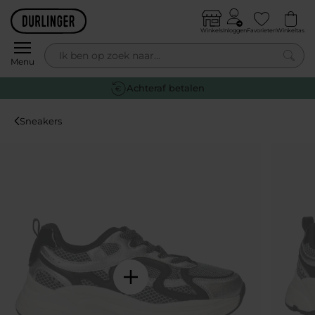
Skip to content
Winkels
Inloggen
Favorieten
Winkeltas
0
Menu
Achteraf betalen
Sneakers