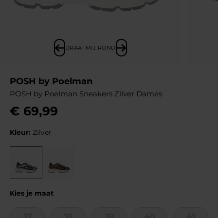
DRAAI MIJ ROND
POSH by Poelman
POSH by Poelman Sneakers Zilver Dames
€
69
,
99
Kleur:
Zilver
Kies je maat
37
38
39
40
41