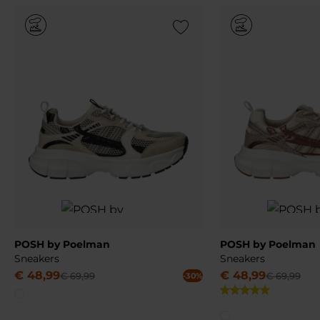
Add to Wishlist
POSH by Poelman
POSH by Poelman
Sneakers
Sneakers
€
48
,
99
€
48
,
99
€
69
,
99
€
69
,
99
-30%