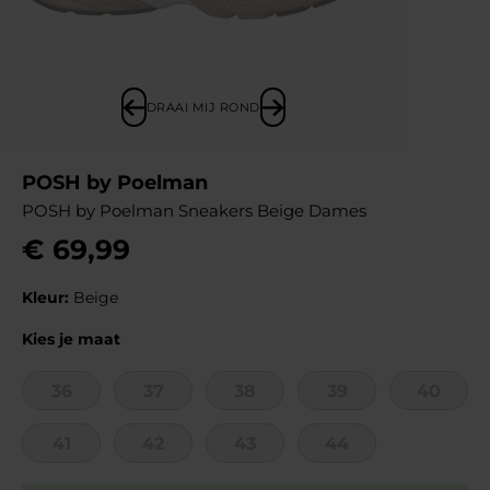
DRAAI MIJ ROND
POSH by Poelman
POSH by Poelman Sneakers Beige Dames
€
69
,
99
Kleur:
Beige
Kies je maat
36
37
38
39
40
41
42
43
44