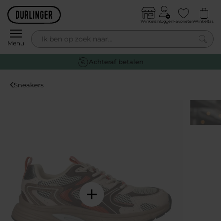
Skip to content
Winkels
Inloggen
Favorieten
Winkeltas
0
Menu
Gratis retourneren
Sneakers