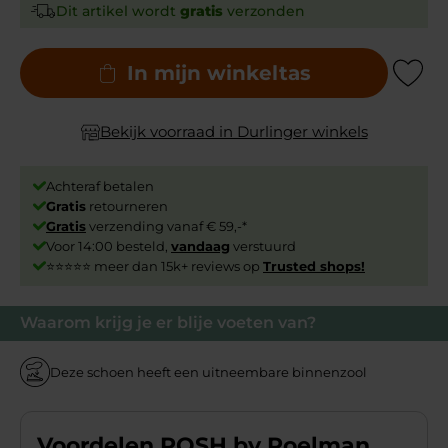
Dit artikel wordt
gratis
verzonden
In mijn winkeltas
Add to Wishli
Bekijk voorraad in Durlinger winkels
Achteraf betalen
Gratis
retourneren
Gratis
verzending vanaf € 59,-*
Voor 14:00 besteld,
vandaag
verstuurd
⭐⭐⭐⭐⭐ meer dan 15k+ reviews op
Trusted shops!
Waarom krijg je er blije voeten van?
Deze schoen heeft een uitneembare binnenzool
Voordelen POSH by Poelman