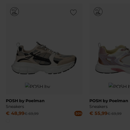
Add to Wishlist
POSH by Poelman
POSH by Poelman
Sneakers
Sneakers
€
48
,
99
€
55
,
99
€
69
,
99
€
69
,
99
-30%