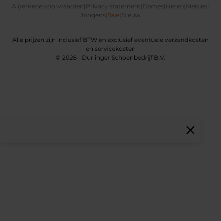
Algemene voorwaarden
|
Privacy statement
|
Dames
|
Heren
|
Meisjes
|
Jongens
|
Sale
|
Nieuw
Alle prijzen zijn inclusief BTW en exclusief eventuele verzendkosten
en servicekosten
© 2026 - Durlinger Schoenbedrijf B.V.