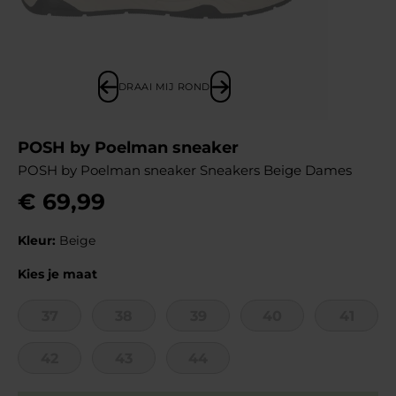
DRAAI MIJ ROND
POSH by Poelman sneaker
POSH by Poelman sneaker Sneakers Beige Dames
€
69
,
99
Kleur:
Beige
Kies je maat
37
38
39
40
41
42
43
44