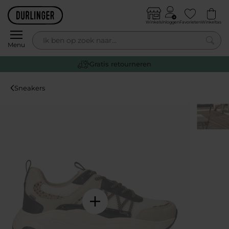
Skip to content
Winkels
Inloggen
Favorieten
Winkeltas
0
Menu
Gratis retourneren
Sneakers