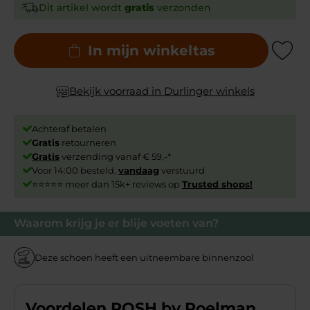
Dit artikel wordt
gratis
verzonden
In mijn winkeltas
Add to Wishli
Bekijk voorraad in Durlinger winkels
Achteraf betalen
Gratis
retourneren
Gratis
verzending vanaf € 59,-*
Voor 14:00 besteld,
vandaag
verstuurd
⭐⭐⭐⭐⭐ meer dan 15k+ reviews op
Trusted shops!
Waarom krijg je er blije voeten van?
Deze schoen heeft een uitneembare binnenzool
Voordelen POSH by Poelman