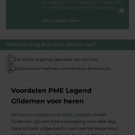
de mogelijkheid om eigen zolen te gebruiken
een prettig loopgevoel, elke dag opnieuw.
Kiki, Durlinger Weert
Waarom krijg je er blije voeten van?
Dit artikel is geheel gemaakt van echt leer
Deze schoen heeft een uitneembare binnenzool
Voordelen PME Legend
Glidemen voor heren
De
heren sneakers
van
PME Legend
, model
Glidemen, zijn een fijne toevoeging voor elke dag.
Deze schoen, uitgevoerd in een warme beige kleur,