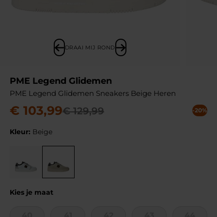
DRAAI MIJ ROND
PME Legend Glidemen
PME Legend Glidemen Sneakers Beige Heren
€
103
,
99
€
129
,
99
-20%
Kleur:
Beige
Kies je maat
40
41
42
43
44