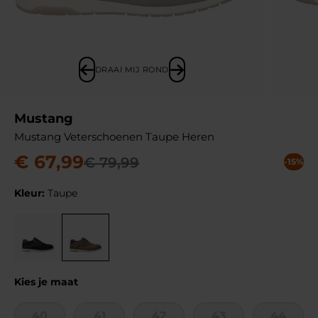
DRAAI MIJ ROND
Mustang
Mustang Veterschoenen Taupe Heren
€
67
,
99
€
79
,
99
-15%
Kleur:
Taupe
Kies je maat
40
41
42
43
44