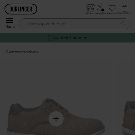
Skip to content
Winkels
Inloggen
Favorieten
Winkeltas
0
Menu
Achteraf betalen
Veterschoenen