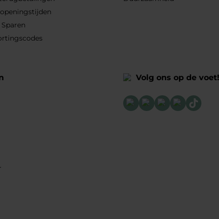
 openingstijden
 Sparen
ortingscodes
n
Volg ons op de voet
r