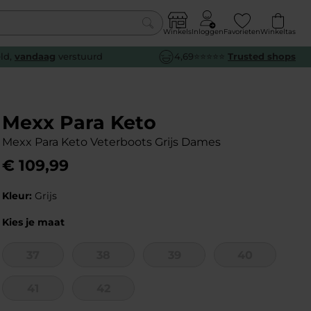
Winkels
Inloggen
Favorieten
Winkeltas
0
eld,
vandaag
verstuurd
4,69⭐⭐⭐⭐⭐
Trusted shops
euw
euw
euw
euw
e
e
e
e
Mexx Para Keto
Mexx Para Keto Veterboots Grijs Dames
€
109
,
99
Kleur:
Grijs
Kies je maat
37
38
39
40
41
42