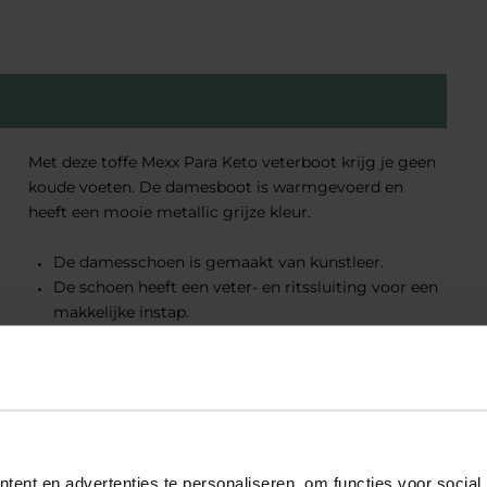
Met deze toffe Mexx Para Keto veterboot krijg je geen
koude voeten. De damesboot is warmgevoerd en
heeft een mooie metallic grijze kleur.
De damesschoen is gemaakt van kunstleer.
De schoen heeft een veter- en ritssluiting voor een
makkelijke instap.
De damesschoenen zijn daarnaast ook nog
voorzien van een verharde hiel. Dit zorgt voor extra
stevigheid tijdens het lopen!
eriaal
ent en advertenties te personaliseren, om functies voor social