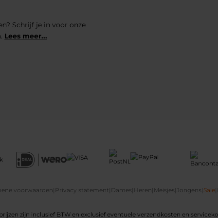
n? Schrijf je in voor onze
n.
Lees meer...
ene voorwaarden
|
Privacy statement
|
Dames
|
Heren
|
Meisjes
|
Jongens
|
Sale
|
 prijzen zijn inclusief BTW en exclusief eventuele verzendkosten en servicek