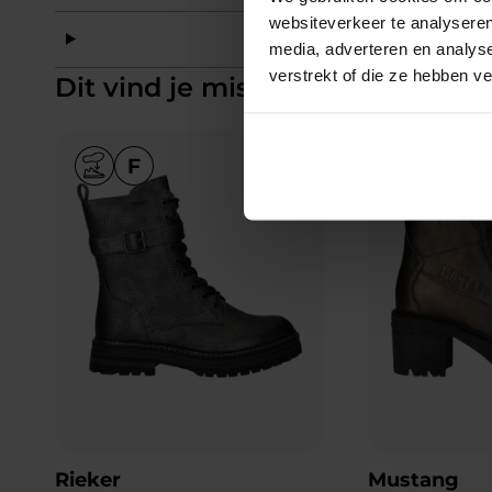
websiteverkeer te analyseren
Mat
media, adverteren en analys
verstrekt of die ze hebben v
Dit vind je misschien ook leuk
Add to Wishlist
Rieker
Mustang