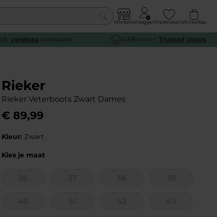
Winkels
Inloggen
Favorieten
Winkeltas
0
eld,
vandaag
verstuurd
4,69⭐⭐⭐⭐⭐
Trusted shops
euw
euw
euw
euw
e
e
e
e
Rieker
Rieker Veterboots Zwart Dames
€
89
,
99
Kleur:
Zwart
Kies je maat
36
37
38
39
40
41
42
43