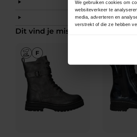
Mat
We gebruiken cookies om cont
websiteverkeer te analyseren
media, adverteren en analys
Mat
verstrekt of die ze hebben v
Dit vind je misschien ook leuk
Add to Wishlist