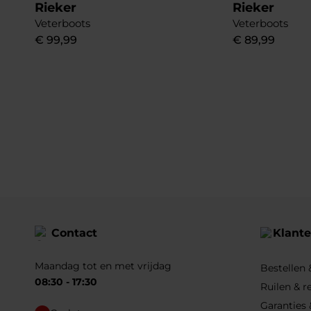
Rieker
Rieker
Veterboots
Veterboots
€
99
,
99
€
89
,
99
Contact
Klante
Maandag tot en met vrijdag
Bestellen
08:30 - 17:30
Ruilen & r
Garanties 