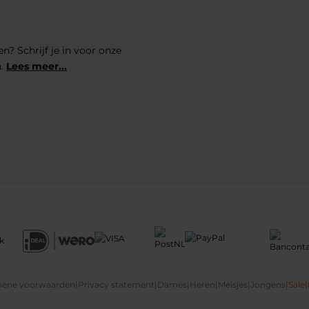
n? Schrijf je in voor onze
n.
Lees meer...
ene voorwaarden
|
Privacy statement
|
Dames
|
Heren
|
Meisjes
|
Jongens
|
Sale
|