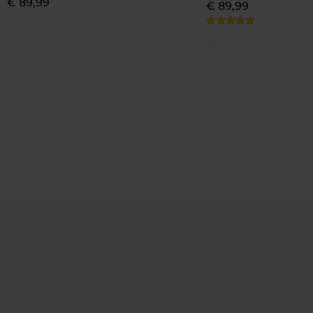
€
89
,
99
€
89
,
99