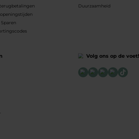
 terugbetalingen
Duurzaamheid
 openingstijden
 Sparen
ortingscodes
n
Volg ons op de voet
r