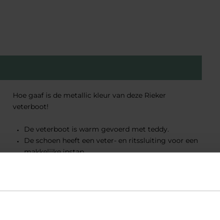
Hoe gaaf is de metallic kleur van deze Rieker
veterboot!
De veterboot is warm gevoerd met teddy.
De schoen heeft een veter- en ritssluiting voor een
makkelijke instap.
De schoenen zijn daarnaast ook nog voorzien van
een verharde hiel. Dit zorgt voor extra stevigheid
tijdens het lopen!