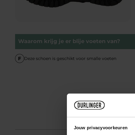
Waarom krijg je er blije voeten van?
Deze schoen is geschikt voor smalle voeten
Jouw privacyvoorkeuren