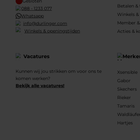
Gesloten
Betalen &
088 - 1233 077
Winkels &
Whatsapp
Member &
info@durlinger.com
Winkels & openingstijden
Acties & k
Vacatures
Merke
Kunnen wij jou strikken om voor ons te
Xsensible
komen werken?
Gabor
Bekijk alle vacatures!
Skechers
Rieker
Tamaris
Waldläufe
Hartjes