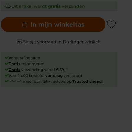
Dit artikel wordt
gratis
verzonden
In mijn winkeltas
Add to Wishlist
Bekijk voorraad in Durlinger winkels
Achteraf betalen
Gratis
retourneren
Gratis
verzending vanaf € 59,-*
Voor 14:00 besteld,
vandaag
verstuurd
⭐⭐⭐⭐⭐ meer dan 15k+ reviews op
Trusted shops!