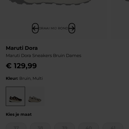
DRAAI MIJ ROND
Maruti Dora
Maruti Dora Sneakers Bruin Dames
€
129
,
99
Kleur:
Bruin, Multi
Kies je maat
37
38
39
40
41