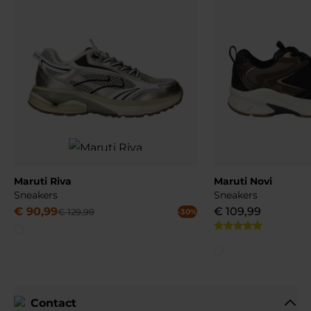
Maruti Riva
Maruti Novi
Sneakers
Sneakers
€
90
,
99
€
109
,
99
€
129
,
99
-30%
Contact