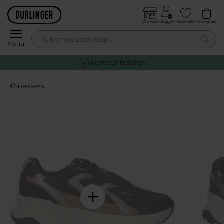
Skip to content
Winkels
Inloggen
Favorieten
Winkeltas
0
Menu
Gratis retourneren
Sneakers