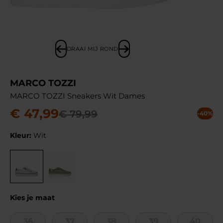
DRAAI MIJ ROND
MARCO TOZZI
MARCO TOZZI Sneakers Wit Dames
€
47
,
99
€
79
,
99
-40%
Kleur:
Wit
Kies je maat
36
37
38
39
40