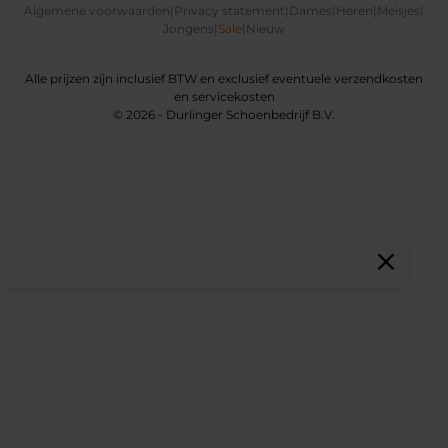
Algemene voorwaarden
|
Privacy statement
|
Dames
|
Heren
|
Meisjes
|
Jongens
|
Sale
|
Nieuw
Alle prijzen zijn inclusief BTW en exclusief eventuele verzendkosten
en servicekosten
© 2026 - Durlinger Schoenbedrijf B.V.