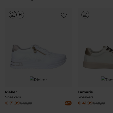
Add to Wishlist
Rieker
Tamaris
Sneakers
Sneakers
€
71
,
99
€
41
,
99
€
89
,
99
€
69
,
99
-20%