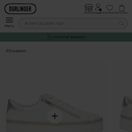
Skip to content
Winkels
Inloggen
Favorieten
Winkeltas
0
Menu
Gratis retourneren
Sneakers