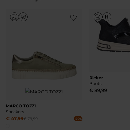
Add to Wishlist
Rieker
Boots
€
89
,
99
MARCO TOZZI
Sneakers
€
47
,
99
€
79
,
99
-40%