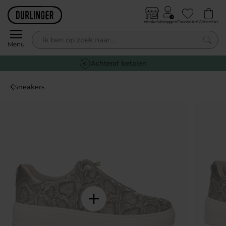
Skip to content
Winkels
Inloggen
Favorieten
Winkeltas
0
Menu
Achteraf betalen
Sneakers