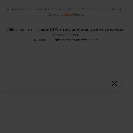
Algemene voorwaarden
|
Privacy statement
|
Dames
|
Heren
|
Meisjes
|
Jongens
|
Sale
|
Nieuw
Alle prijzen zijn inclusief BTW en exclusief eventuele verzendkosten
en servicekosten
© 2026 - Durlinger Schoenbedrijf B.V.