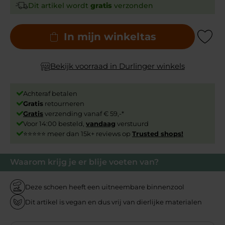
Dit artikel wordt
gratis
verzonden
In mijn winkeltas
Add to Wishli
Bekijk voorraad in Durlinger winkels
Achteraf betalen
Gratis
retourneren
Gratis
verzending vanaf € 59,-*
Voor 14:00 besteld,
vandaag
verstuurd
⭐⭐⭐⭐⭐ meer dan 15k+ reviews op
Trusted shops!
Waarom krijg je er blije voeten van?
Deze schoen heeft een uitneembare binnenzool
Dit artikel is vegan en dus vrij van dierlijke materialen