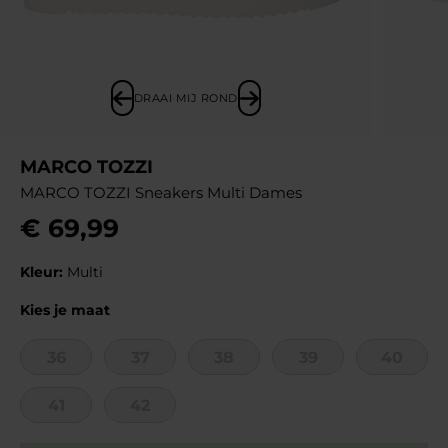
DRAAI MIJ ROND
MARCO TOZZI
MARCO TOZZI Sneakers Multi Dames
€
69
,
99
Kleur:
Multi
Kies je maat
36
37
38
39
40
41
42