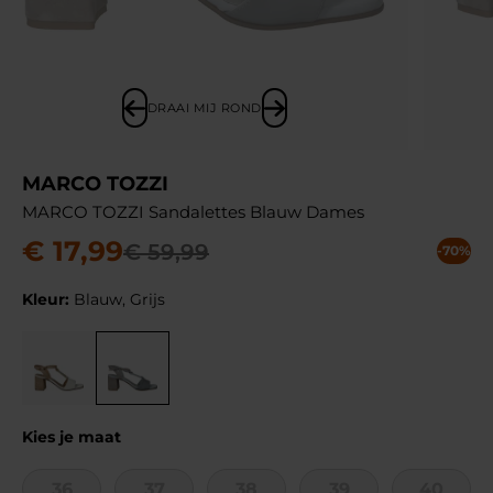
DRAAI MIJ ROND
MARCO TOZZI
MARCO TOZZI Sandalettes Blauw Dames
€
17
,
99
€
59
,
99
-70%
Kleur:
Blauw, Grijs
Kies je maat
36
37
38
39
40