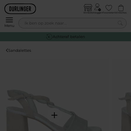
Skip to content
Winkels
Inloggen
Favorieten
Winkeltas
0
Menu
Gratis retourneren
Sandalettes