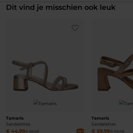
Dit vind je misschien ook leuk
Add to Wishlist
Tamaris
Tamaris
Sandalettes
Sandalettes
€
44
,
99
€
59
,
99
€
59
,
99
€
79
,
99
-25%