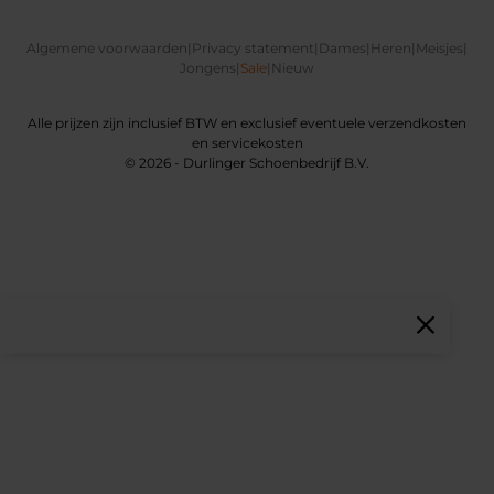
Algemene voorwaarden
|
Privacy statement
|
Dames
|
Heren
|
Meisjes
|
Jongens
|
Sale
|
Nieuw
Alle prijzen zijn inclusief BTW en exclusief eventuele verzendkosten
en servicekosten
© 2026 - Durlinger Schoenbedrijf B.V.