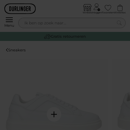
Skip to content
Winkels
Inloggen
Favorieten
Winkeltas
0
Menu
Gratis retourneren
Sneakers