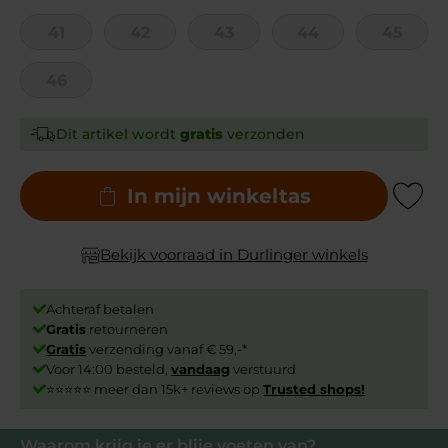
41
42
43
44
45
46
Dit artikel wordt
gratis
verzonden
In mijn winkeltas
Add to Wishli
Bekijk voorraad in Durlinger winkels
Achteraf betalen
Gratis
retourneren
Gratis
verzending vanaf € 59,-*
Voor 14:00 besteld,
vandaag
verstuurd
⭐⭐⭐⭐⭐ meer dan 15k+ reviews op
Trusted shops!
Waarom krijg je er blije voeten van?