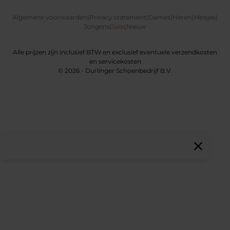
Algemene voorwaarden
|
Privacy statement
|
Dames
|
Heren
|
Meisjes
|
Jongens
|
Sale
|
Nieuw
Alle prijzen zijn inclusief BTW en exclusief eventuele verzendkosten
en servicekosten
© 2026 - Durlinger Schoenbedrijf B.V.