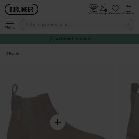
Skip to content
Winkels
Inloggen
Favorieten
Winkeltas
0
Menu
Gratis retourneren
Boots