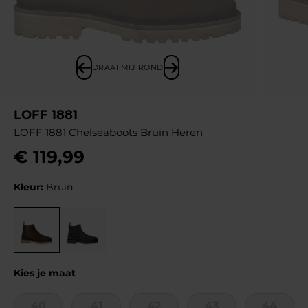
DRAAI MIJ ROND
LOFF 1881
LOFF 1881 Chelseaboots Bruin Heren
€
119
,
99
Kleur:
Bruin
Kies je maat
40
41
42
43
44