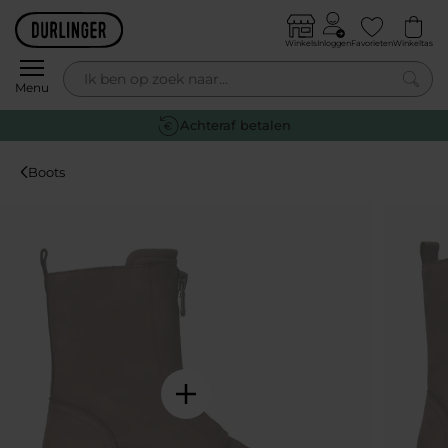
Skip to content
Winkels
Inloggen
Favorieten
Winkeltas
0
Menu
Gratis retourneren
Boots