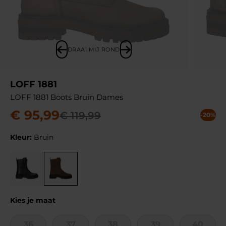
DRAAI MIJ ROND
LOFF 1881
LOFF 1881 Boots Bruin Dames
€
95
,
99
€
119
,
99
-20%
Kleur:
Bruin
Kies je maat
36
37
38
39
40