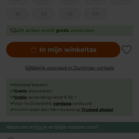
41
42
43
44
Dit artikel wordt
gratis
verzonden
In mijn winkeltas
Add to Wishli
Bekijk voorraad in Durlinger winkels
Achteraf betalen
Gratis
retourneren
Gratis
verzending vanaf € 59,-*
Voor 14:00 besteld,
vandaag
verstuurd
⭐⭐⭐⭐⭐ meer dan 15k+ reviews op
Trusted shops!
Waarom krijg je er blije voeten van?