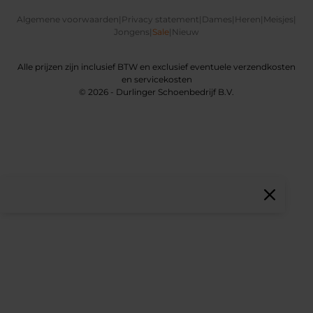
Algemene voorwaarden
|
Privacy statement
|
Dames
|
Heren
|
Meisjes
|
Jongens
|
Sale
|
Nieuw
Alle prijzen zijn inclusief BTW en exclusief eventuele verzendkosten
en servicekosten
© 2026 - Durlinger Schoenbedrijf B.V.