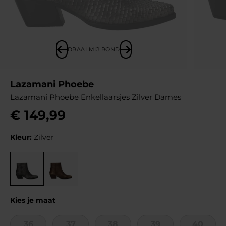
DRAAI MIJ ROND
Lazamani Phoebe
Lazamani Phoebe Enkellaarsjes Zilver Dames
€
149
,
99
Kleur:
Zilver
Kies je maat
36
37
38
39
40