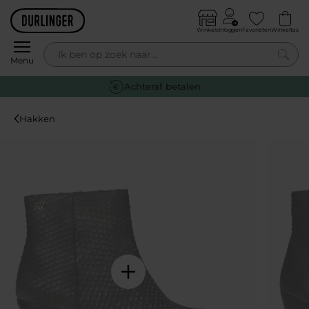
Skip to content
Winkels
Inloggen
Favorieten
Winkeltas
0
Menu
Achteraf betalen
Hakken