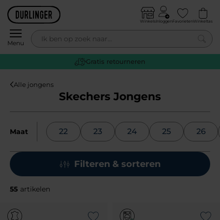
Skip to content
Winkels
Inloggen
Favorieten
Winkeltas
0
Menu
Gratis retourneren
Alle jongens
Skechers Jongens
22
23
24
25
26
Maat
Filteren & sorteren
55
artikelen
Add to Wishlist
Add to Wish