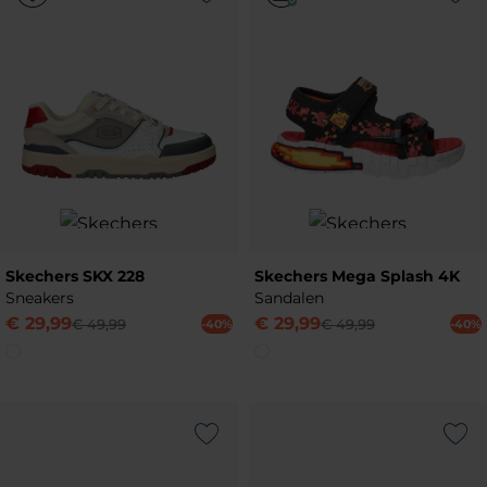
Skechers SKX 228
Skechers Mega Splash 4K
Sneakers
Sandalen
€
29
,
99
€
29
,
99
€
49
,
99
€
49
,
99
-40%
-40%
Add to Wishlist
Add to Wish