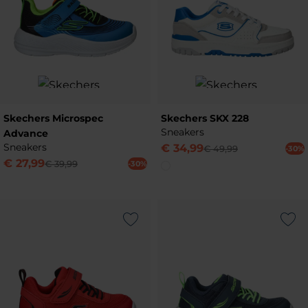
Skechers Microspec
Skechers SKX 228
Sneakers
Advance
Sneakers
€
34
,
99
€
49
,
99
-30%
€
27
,
99
€
39
,
99
-30%
Add to Wishlist
Add to Wish