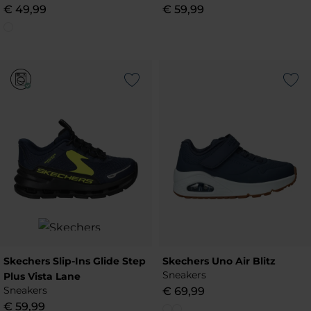
€
49
,
99
€
59
,
99
Add to Wishlist
Add to Wish
Skechers Slip-Ins Glide Step
Skechers Uno Air Blitz
Sneakers
Plus Vista Lane
Sneakers
€
69
,
99
€
59
,
99