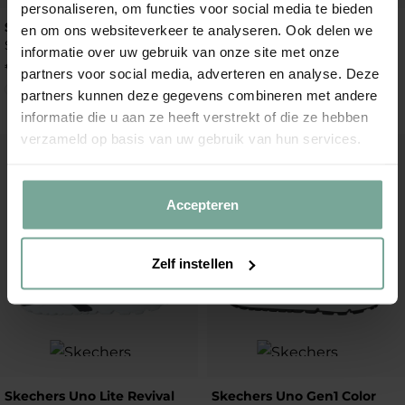
personaliseren, om functies voor social media te bieden
Skechers Uno Gen 1
Skechers Microspec Max
en om ons websiteverkeer te analyseren. Ook delen we
Sneakers
Velocity
informatie over uw gebruik van onze site met onze
Sneakers
€
69
,
99
partners voor social media, adverteren en analyse. Deze
€
49
,
99
partners kunnen deze gegevens combineren met andere
informatie die u aan ze heeft verstrekt of die ze hebben
verzameld op basis van uw gebruik van hun services.
Add to Wishlist
Add to Wish
Accepteren
Zelf instellen
Skechers Uno Lite Revival
Skechers Uno Gen1 Color