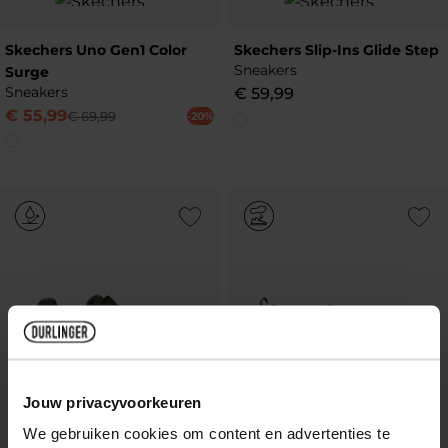
Skechers Uno Gen1 Color
Skechers Slip-Ins Glide Step
Sneakers
Surge
Sneakers
€
59
,
99
€
55
,
99
€
69
,
99
-20%
Add to Wishlist
Add to Wish
Jouw privacyvoorkeuren
We gebruiken cookies om content en advertenties te