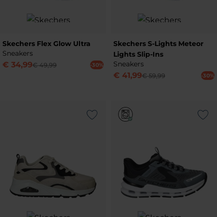
Skechers Flex Glow Ultra
Skechers S-Lights Meteor
Sneakers
Lights Slip-Ins
Sneakers
€
34
,
99
€
49
,
99
-30%
€
41
,
99
€
59
,
99
-30%
Add to Wishlist
Add to Wish