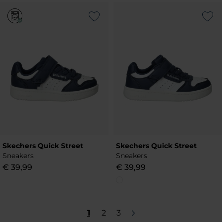
Add to Wishlist
Add to Wish
Skechers Quick Street
Skechers Quick Street
Sneakers
Sneakers
€
39
,
99
€
39
,
99
1
2
3