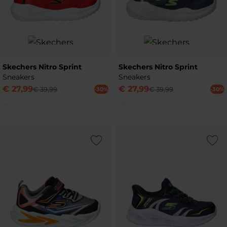
Skechers Nitro Sprint
Skechers Nitro Sprint
Sneakers
Sneakers
€
27
,
99
€
27
,
99
€
39
,
99
€
39
,
99
-30%
-30%
Add to Wishlist
Add to Wish