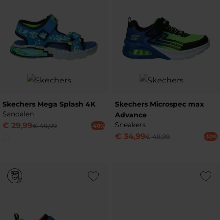
Skechers Mega Splash 4K
Skechers Microspec max
Sandalen
Advance
Sneakers
€
29
,
99
€
49
,
99
-40%
€
34
,
99
€
49
,
99
-30%
Add to Wishlist
Add to Wish