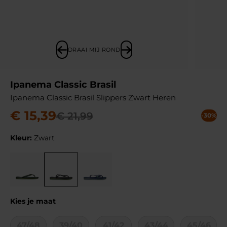
DRAAI MIJ ROND
Ipanema Classic Brasil
Ipanema Classic Brasil Slippers Zwart Heren
€
15
,
39
€
21
,
99
-30%
Kleur:
Zwart
Kies je maat
47/48
39/40
41/42
43/44
45/46