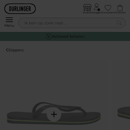
Skip to content
Winkels
Inloggen
Favorieten
Winkeltas
0
Menu
Achteraf betalen
Slippers