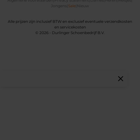
Algemene voorwaarden
|
Privacy statement
|
Dames
|
Heren
|
Meisjes
|
Jongens
|
Sale
|
Nieuw
Alle prijzen zijn inclusief BTW en exclusief eventuele verzendkosten
en servicekosten
© 2026 - Durlinger Schoenbedrijf B.V.