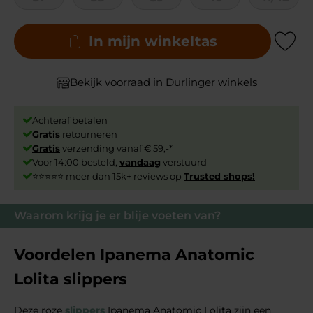
In mijn winkeltas
Add to Wishli
Bekijk voorraad in Durlinger winkels
Achteraf betalen
Gratis
retourneren
Gratis
verzending vanaf € 59,-*
Voor 14:00 besteld,
vandaag
verstuurd
⭐⭐⭐⭐⭐ meer dan 15k+ reviews op
Trusted shops!
Waarom krijg je er blije voeten van?
Voordelen Ipanema Anatomic
Lolita slippers
Deze roze
slippers
Ipanema Anatomic Lolita zijn een