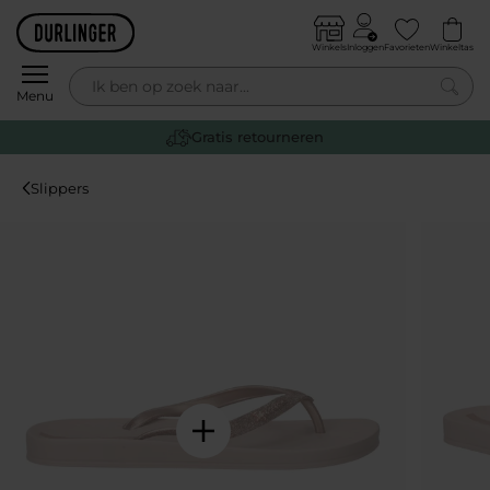
Skip to content
Winkels
Inloggen
Favorieten
Winkeltas
0
Menu
Gratis retourneren
Slippers