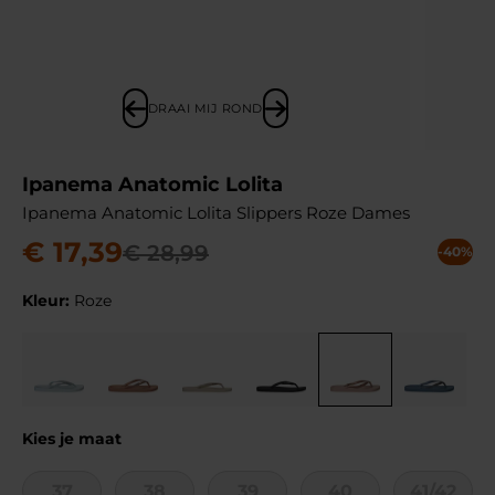
DRAAI MIJ ROND
Ipanema Anatomic Lolita
Ipanema Anatomic Lolita Slippers Roze Dames
€
17
,
39
€
28
,
99
-40%
Kleur:
Roze
Kies je maat
37
38
39
40
41/42