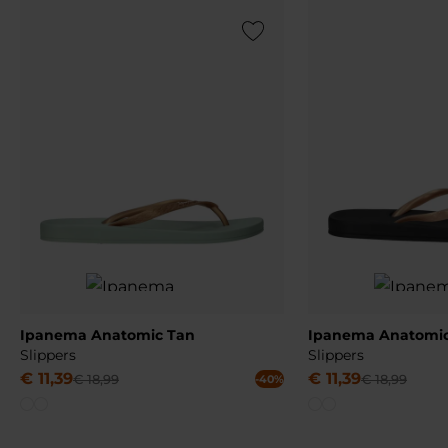
Add to Wishlist
Ipanema Anatomic Tan
Ipanema Anatomic
Slippers
Slippers
€
11
,
39
€
11
,
39
€
18
,
99
€
18
,
99
-40%