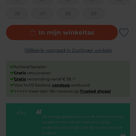
26
27
28
29
In mijn winkeltas
Add to Wishli
Bekijk voorraad in Durlinger winkels
Achteraf betalen
Gratis
retourneren
Gratis
verzending vanaf € 59,-*
Voor 14:00 besteld,
vandaag
verstuurd
⭐⭐⭐⭐⭐ meer dan 15k+ reviews op
Trusted shops!
De stevige gespsluiting en de zachte voering
zorgen ervoor dat de voet een rustige
ondersteuning krijgt, wat fijn is voor actieve
jongens.