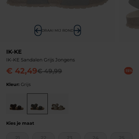
DRAAI MIJ ROND
IK-KE
IK-KE Sandalen Grijs Jongens
€
42
,
49
€
49
,
99
-15%
Kleur:
Grijs
Kies je maat
21
22
23
24
25