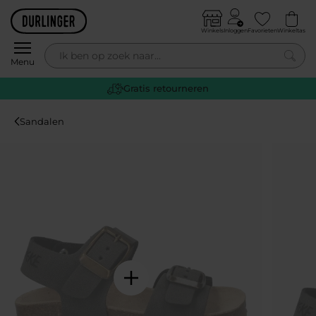
Skip to content
Winkels
Inloggen
Favorieten
Winkeltas
0
Menu
Gratis retourneren
Sandalen