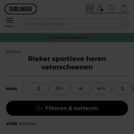
Skip to content
Winkels
Inloggen
Favorieten
Winkeltas
0
Menu
Achteraf betalen
Home
Rieker sportieve heren
veterschoenen
3
3½
4
4½
5
Maat
Filteren & sorteren
4038
artikelen