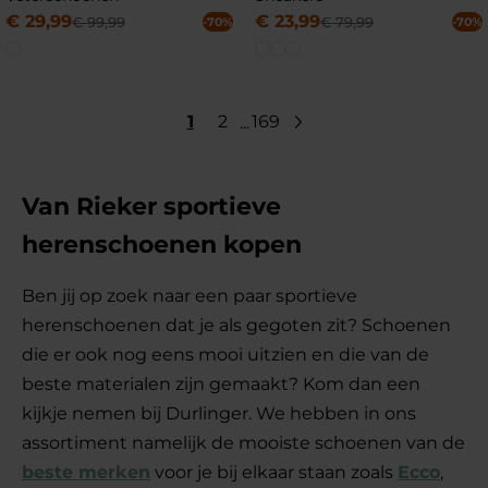
€
29
,
99
€
23
,
99
€
99
,
99
€
79
,
99
-70%
-70%
1
2
169
...
Van Rieker sportieve
herenschoenen kopen
Ben jij op zoek naar een paar sportieve
herenschoenen dat je als gegoten zit? Schoenen
die er ook nog eens mooi uitzien en die van de
beste materialen zijn gemaakt? Kom dan een
kijkje nemen bij Durlinger. We hebben in ons
assortiment namelijk de mooiste schoenen van de
beste merken
voor je bij elkaar staan zoals
Ecco
,