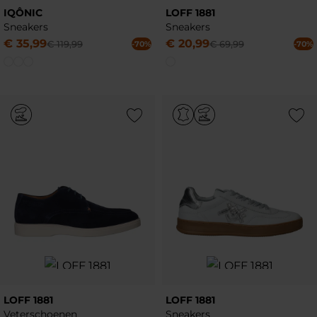
IQÔNIC
LOFF 1881
Sneakers
Sneakers
€
35
,
99
€
20
,
99
€
119
,
99
€
69
,
99
-70%
-70%
Add to Wishlist
Add to Wish
LOFF 1881
LOFF 1881
Veterschoenen
Sneakers