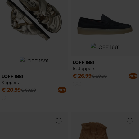
LOFF 1881
Instappers
€
26
,
99
LOFF 1881
€
89
,
99
-70%
Slippers
€
20
,
99
€
69
,
99
-70%
Add to Wishlist
Add to Wish