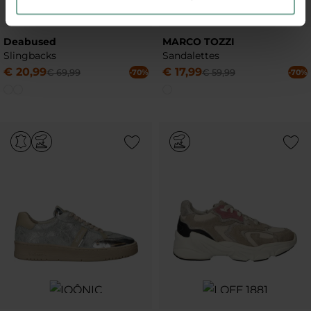
Deabused
MARCO TOZZI
Slingbacks
Sandalettes
€
20
,
99
€
17
,
99
€
69
,
99
€
59
,
99
-70%
-70%
Add to Wishlist
Add to Wish