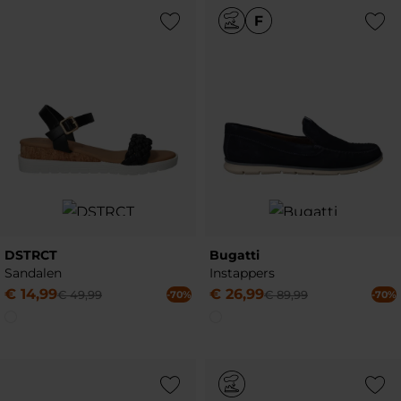
Add to Wishlist
Add to Wish
DSTRCT
Bugatti
Sandalen
Instappers
€
14
,
99
€
26
,
99
€
49
,
99
€
89
,
99
-70%
-70%
Add to Wishlist
Add to Wish