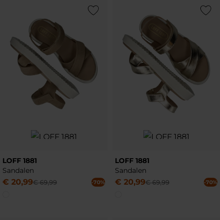
Add to Wishlist
Add to Wish
LOFF 1881
LOFF 1881
Sandalen
Sandalen
€
20
,
99
€
20
,
99
€
69
,
99
€
69
,
99
-70%
-70%