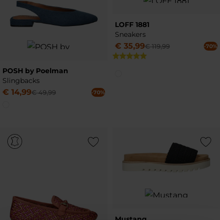
LOFF 1881
Sneakers
€
35
,
99
€
119
,
99
-70%
POSH by Poelman
Slingbacks
€
14
,
99
€
49
,
99
-70%
Add to Wishlist
Add to Wish
Mustang