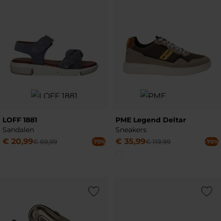
LOFF 1881
PME Legend Deltar
Sandalen
Sneakers
€
20
,
99
€
35
,
99
€
69
,
99
€
119
,
99
-70%
-70%
Add to Wishlist
Add to Wish