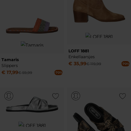
LOFF 1881
Enkellaarsjes
Tamaris
€
35
,
99
€
119
,
99
-70%
Slippers
€
17
,
99
€
59
,
99
-70%
Add to Wishlist
Add to Wish