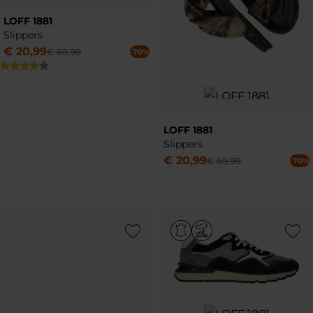
LOFF 1881
Slippers
€
20
,
99
€
69
,
99
-70%
LOFF 1881
Slippers
€
20
,
99
€
69
,
99
-70%
Add to Wishlist
Add to Wish