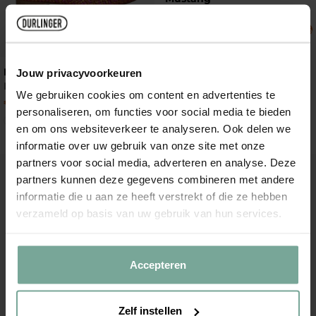
Slippers
€
20
,
99
€
69
,
99
-70%
LOFF 1881
Jouw privacyvoorkeuren
Instappers
We gebruiken cookies om content en advertenties te
€
35
,
99
€
119
,
99
-70%
personaliseren, om functies voor social media te bieden
en om ons websiteverkeer te analyseren. Ook delen we
informatie over uw gebruik van onze site met onze
partners voor social media, adverteren en analyse. Deze
Add to Wishlist
Add to Wish
partners kunnen deze gegevens combineren met andere
informatie die u aan ze heeft verstrekt of die ze hebben
verzameld op basis van uw gebruik van hun services.
Accepteren
Zelf instellen