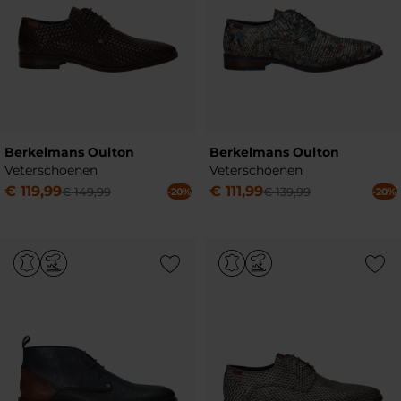
Berkelmans Oulton
Berkelmans Oulton
Veterschoenen
Veterschoenen
€
119
,
99
€
111
,
99
€
149
,
99
€
139
,
99
-20%
-20%
Add to Wishlist
Add to Wish