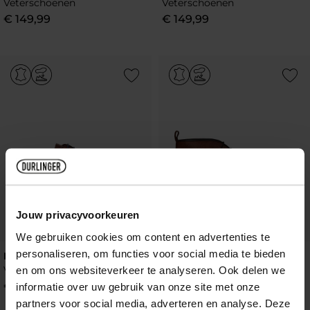
Veterschoenen
Veterschoenen
€
149
,
99
€
149
,
99
Add to Wishlist
Add to Wish
Jouw privacyvoorkeuren
We gebruiken cookies om content en advertenties te
personaliseren, om functies voor social media te bieden
Berkelmans Oulton
Berkelmans
Veterschoenen
en om ons websiteverkeer te analyseren. Ook delen we
Veterboots
€
139
,
99
€
149
,
99
informatie over uw gebruik van onze site met onze
partners voor social media, adverteren en analyse. Deze