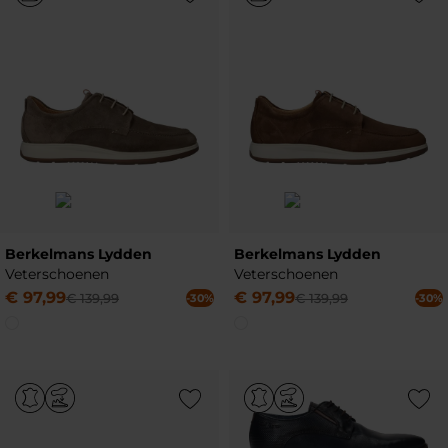
Berkelmans Lydden
Berkelmans Lydden
Veterschoenen
Veterschoenen
€
97
,
99
€
97
,
99
€
139
,
99
€
139
,
99
-30%
-30%
Add to Wishlist
Add to Wish