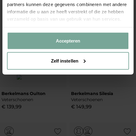
partners kunnen deze gegevens combineren met andere
informatie die u aan ze heeft verstrekt of die ze hebben
Add to Wishlist
Add to Wish
verzameld op basis van uw gebruik van hun services.
Accepteren
Zelf instellen
Berkelmans Oulton
Berkelmans Silesia
Veterschoenen
Veterschoenen
€
139
,
99
€
149
,
99
Add to Wishlist
Add to Wish