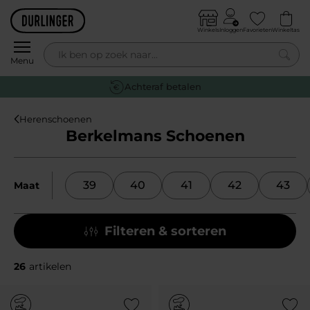
Skip to content
Winkels
Inloggen
Favorieten
Winkeltas
0
Menu
Achteraf betalen
Herenschoenen
Berkelmans Schoenen
39
40
41
42
43
Maat
Filteren & sorteren
26
artikelen
Add to Wishlist
Add to Wish