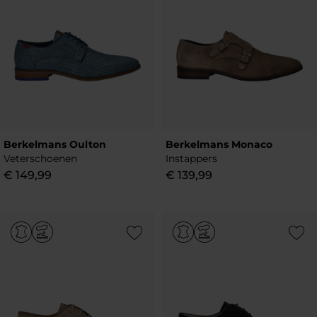
Berkelmans Oulton
Berkelmans Monaco
Veterschoenen
Instappers
€
149
,
99
€
139
,
99
Add to Wishlist
Add to Wish