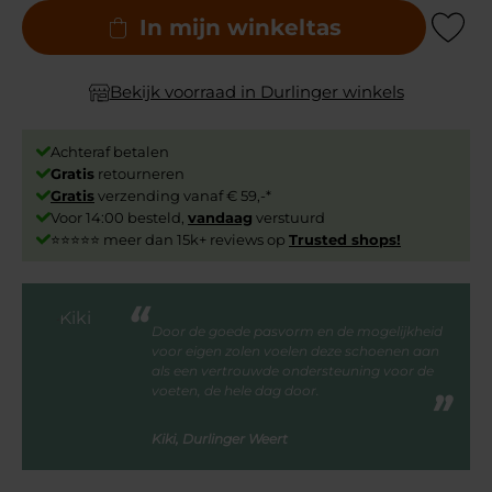
In mijn winkeltas
Add to Wishli
Bekijk voorraad in Durlinger winkels
Achteraf betalen
Gratis
retourneren
Gratis
verzending vanaf € 59,-*
Voor 14:00 besteld,
vandaag
verstuurd
⭐⭐⭐⭐⭐ meer dan 15k+ reviews op
Trusted shops!
Door de goede pasvorm en de mogelijkheid
voor eigen zolen voelen deze schoenen aan
als een vertrouwde ondersteuning voor de
voeten, de hele dag door.
Kiki, Durlinger Weert