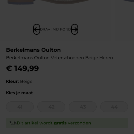
DRAAI MIJ ROND
Berkelmans Oulton
Berkelmans Oulton Veterschoenen Beige Heren
€
149
,
99
Kleur:
Beige
Kies je maat
41
42
43
44
Dit artikel wordt
gratis
verzonden