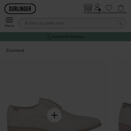
Skip to content
Winkels
Inloggen
Favorieten
Winkeltas
0
Menu
Achteraf betalen
Gekleed