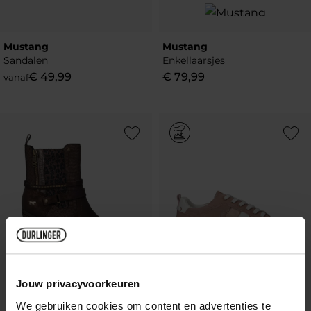
Mustang
Mustang
Sandalen
Enkellaarsjes
€
49
,
99
€
79
,
99
vanaf
Add to Wishlist
Add to Wish
Jouw privacyvoorkeuren
We gebruiken cookies om content en advertenties te