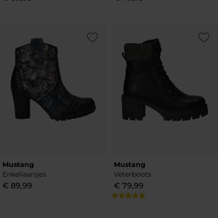
Add to Wishlist
Add to Wish
Mustang
Mustang
Enkellaarsjes
Veterboots
€
89
,
99
€
79
,
99