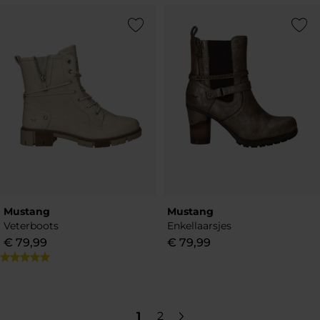
Add to Wishlist
Add to Wish
Mustang
Mustang
Veterboots
Enkellaarsjes
€
79
,
99
€
79
,
99
1
2