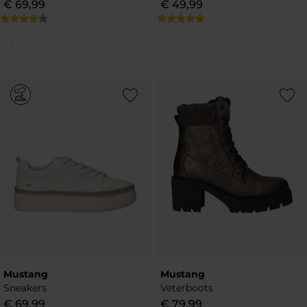
€
69
,
99
€
49
,
99
Add to Wishlist
Add to Wish
Mustang
Mustang
Sneakers
Veterboots
€
69
,
99
€
79
,
99