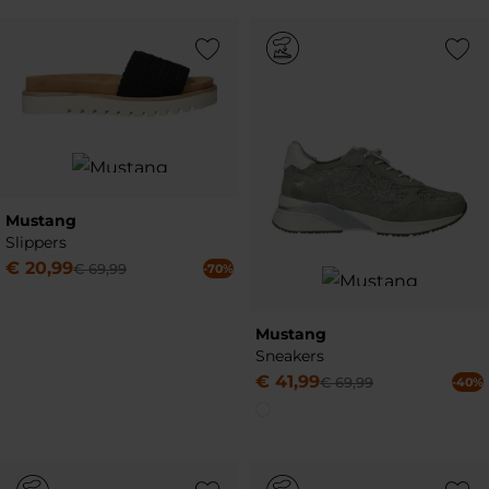
Add to Wishlist
Add to Wish
Mustang
Slippers
€
20
,
99
€
69
,
99
-70%
Mustang
Sneakers
€
41
,
99
€
69
,
99
-40%