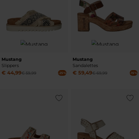
Mustang
Mustang
Slippers
Sandalettes
€
44
,
99
€
59
,
49
€
59
,
99
€
69
,
99
-25%
-15%
Add to Wishlist
Add to Wish