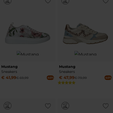
Add to Wishlist
Add to Wish
Mustang
Mustang
Sneakers
Sneakers
€
41
,
99
€
47
,
99
€
69
,
99
€
79
,
99
-40%
-40%
Add to Wishlist
Add to Wish