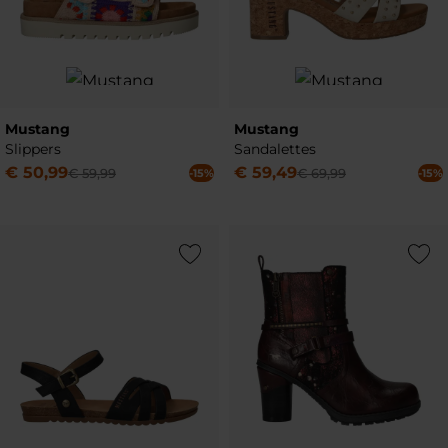
Mustang
Mustang
Slippers
Sandalettes
€
50
,
99
€
59
,
49
€
59
,
99
€
69
,
99
-15%
-15%
Add to Wishlist
Add to Wish