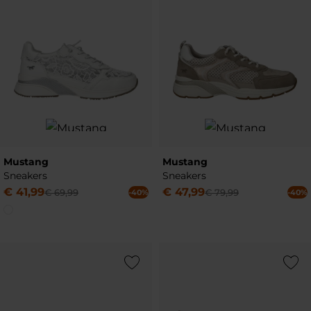
Mustang
Mustang
Sneakers
Sneakers
€
41
,
99
€
47
,
99
€
69
,
99
€
79
,
99
-40%
-40%
Add to Wishlist
Add to Wish