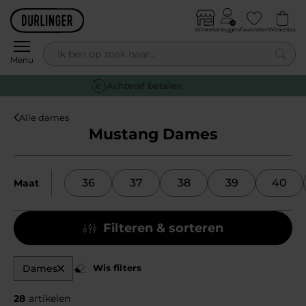
Skip to content
Winkels
Inloggen
Favorieten
Winkeltas
0
Menu
Gratis retourneren
Alle dames
Mustang Dames
36
37
38
39
40
Maat
Filteren & sorteren
Dames
Wis filters
28
artikelen