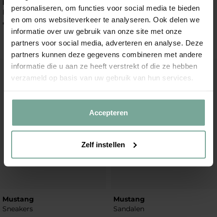
Mustang
Mustang
personaliseren, om functies voor social media te bieden
Enkellaarsjes
Sneakers
en om ons websiteverkeer te analyseren. Ook delen we
€
79
,
99
€
69
,
99
informatie over uw gebruik van onze site met onze
partners voor social media, adverteren en analyse. Deze
partners kunnen deze gegevens combineren met andere
informatie die u aan ze heeft verstrekt of die ze hebben
Add to Wishlist
Add to Wish
verzameld op basis van uw gebruik van hun services.
Accepteren
Zelf instellen
Mustang
Mustang
Sneakers
Sandalen