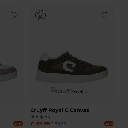
Add to Wishlist
Add to Wishlist
Cruyff Royal C Canvas
Sneakers
€
53
,
99
€
89
,
99
-40%
-40%