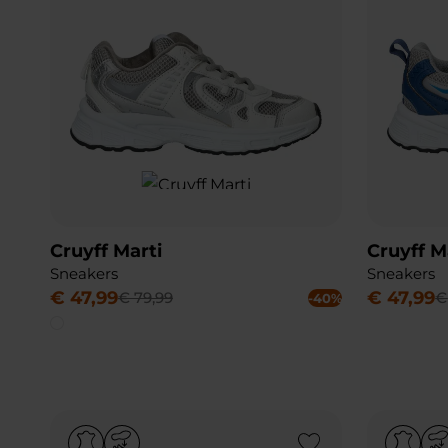
Cruyff Marti
Cruyff M
Sneakers
Sneakers
€
47
,
99
€
47
,
99
€
79
,
99
€
-40%
Add to Wishlist