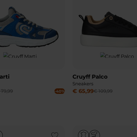
arti
Cruyff Palco
Sneakers
€
65
,
99
79
,
99
€
109
,
99
-40%
Add to Wishlist