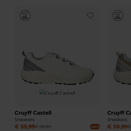
Add to Wishlist
Cruyff Castell
Cruyff C
Sneakers
Sneakers
€
59
,
99
€
59
,
99
€
99
,
99
-40%