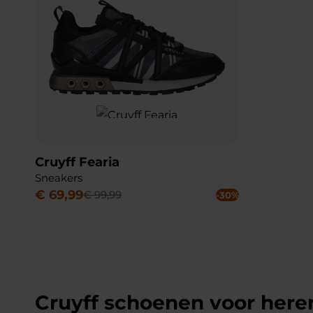
Cruyff Fearia
Sneakers
€
69
,
99
€
99
,
99
-30%
Cruyff schoenen voor here