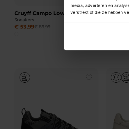
media, adverteren en analys
verstrekt of die ze hebben v
Cruyff Campo Low Lux - Tall
Cruyff R
Sneakers
Sneakers
€
53
,
99
€
59
,
99
€
89
,
99
-40%
Add to Wishlist