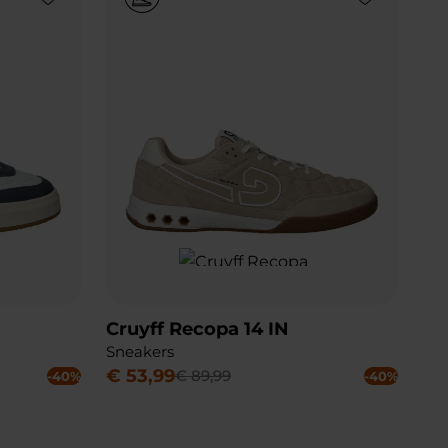
Cruyff Recopa 14 IN
Sneakers
€
53
,
99
€
89
,
99
-40%
-40%