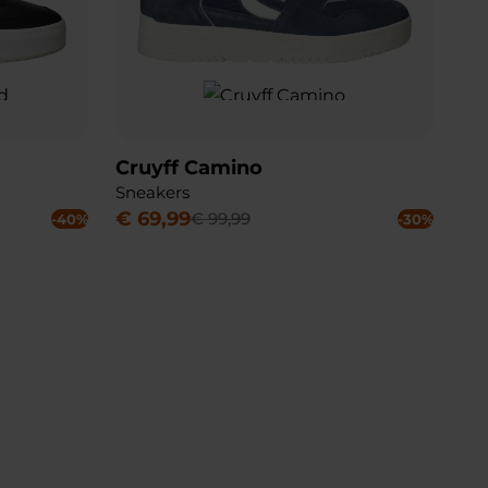
Cruyff Camino
Sneakers
€
69
,
99
€
99
,
99
-40%
-30%