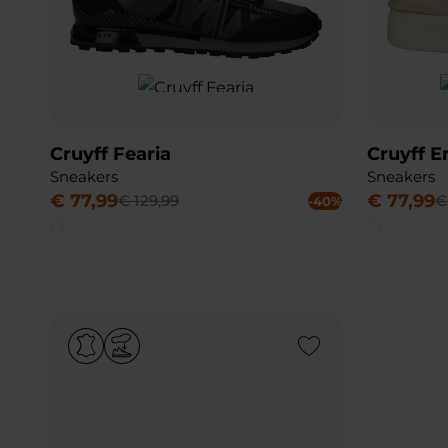
Cruyff Fearia
Cruyff 
Sneakers
Sneakers
€
77
,
99
€
77
,
99
€
129
,
99
€
-40%
Add to Wishlist