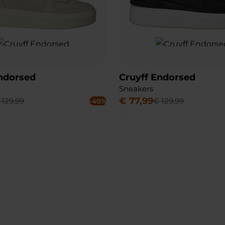
Endorsed
Cruyff Endorsed
Sneakers
€
77
,
99
129
,
99
€
129
,
99
-40%