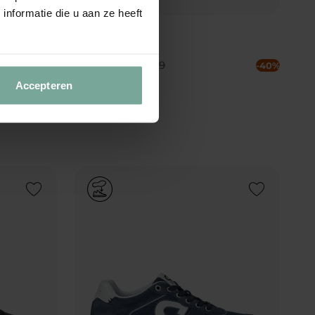
nformatie die u aan ze heeft
Cruyff Fearia
Sneakers
€
77
,
99
€
129
,
99
-40%
-40%
Accepteren
Add to Wishlist
Add to Wishlist