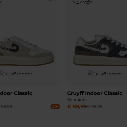
ndoor Classic
Cruyff Indoor Classic
Sneakers
€
59
,
99
€
99
,
99
€
99
,
99
-40%