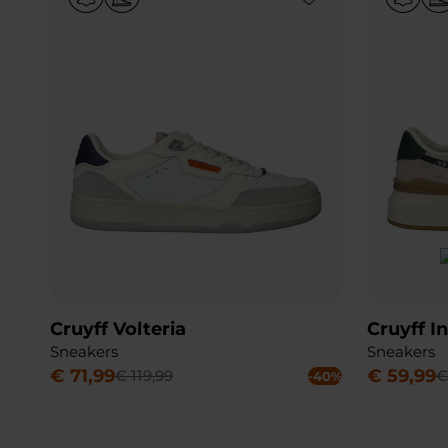
Cruyff Volteria
Cruyff I
Sneakers
Sneakers
€
71
,
99
€
59
,
99
€
119
,
99
-40%