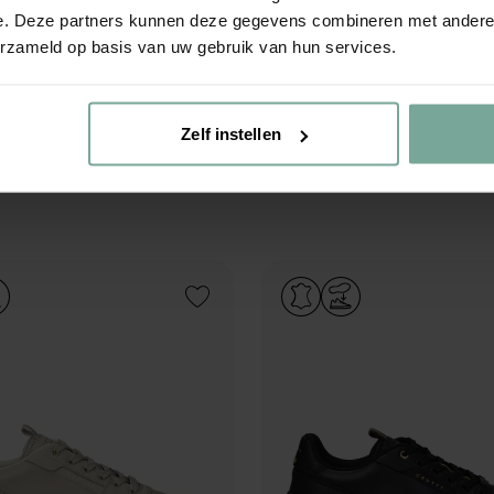
e. Deze partners kunnen deze gegevens combineren met andere i
erzameld op basis van uw gebruik van hun services.
oyal C
Cruyff Endorsed
Sneakers
€
77
,
99
€
99
,
99
€
129
,
99
-40%
Zelf instellen
Add to Wishlist