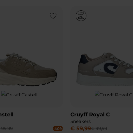
Add to Wishlist
astell
Cruyff Royal C
Sneakers
€
59
,
99
€
99
,
99
€
99
,
99
-40%