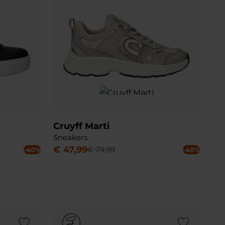
Cruyff Marti
Sneakers
€
47
,
99
€
79
,
99
-40%
-40%
Add to Wishlist
Add to Wishlist