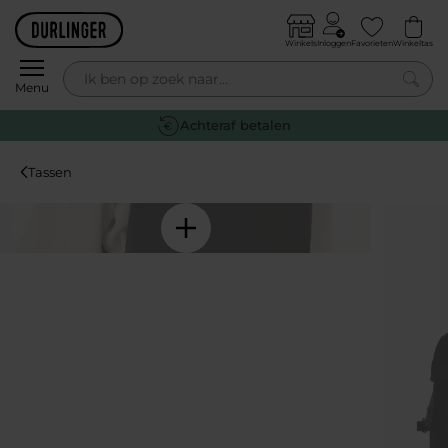
Skip to content
Winkels
Inloggen
Favorieten
Winkeltas
0
Menu
Achteraf betalen
Tassen