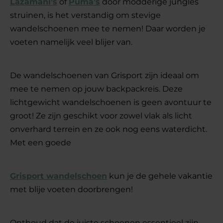
Lazamani’s
of
Puma’s
door modderige jungles
struinen, is het verstandig om stevige
wandelschoenen mee te nemen! Daar worden je
voeten namelijk veel blijer van.
De wandelschoenen van Grisport zijn ideaal om
mee te nemen op jouw backpackreis. Deze
lichtgewicht wandelschoenen is geen avontuur te
groot! Ze zijn geschikt voor zowel vlak als licht
onverhard terrein en ze ook nog eens waterdicht.
Met een goede
Grisport wandelschoen
kun je de gehele vakantie
met blije voeten doorbrengen!
Onthoud dat de juiste schoenen essentieel zijn