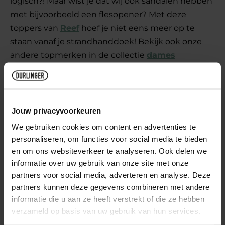
logisch?! Maar wist je dat wij ook sandalen hebben
met bijvoorbeeld een flesopener? Met deze
toppers van
Reef
hoef je niet eens meer op te
staan vanaf je strandhanddoek! Bekijk ook onze
andere topmerken in de collectie
dames
sandalen
en
heren sandalen
.
3. De feestneus
Jouw privacyvoorkeuren
Jij weet hoe je moet feesten en houdt van festivals
We gebruiken cookies om content en advertenties te
en concerten. Maar wat trek je aan op zo'n
personaliseren, om functies voor social media te bieden
gelegenheid? Wij hebben het antwoord:
en om ons websiteverkeer te analyseren. Ook delen we
feestelijke sandalettes óf stijlvolle sneakers! Ga je
informatie over uw gebruik van onze site met onze
partners voor social media, adverteren en analyse. Deze
graag een beetje de hoogte in? Dan zijn
partners kunnen deze gegevens combineren met andere
sandalettes
van bijvoorbeeld Tamaris helemaal
informatie die u aan ze heeft verstrekt of die ze hebben
geschikt voor jou. Ben je een echte danser die de
verzameld op basis van uw gebruik van hun services.
hele nacht doorgaat? Ga dan voor een stijlvolle en