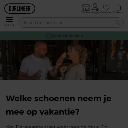
Skip to content
Winkels
Inloggen
Favorieten
Winkeltas
0
Menu
Gratis retourneren
Welke schoenen neem je
mee op vakantie?
Yes! De vakantie staat weer voor de deur. Op