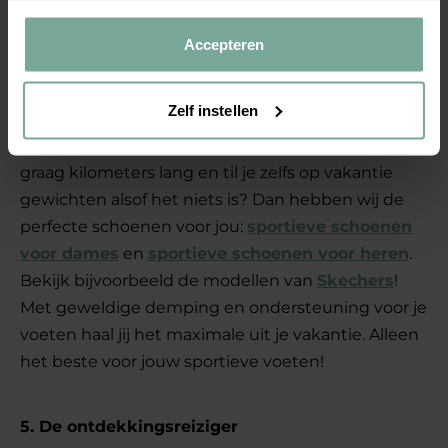
comfortabele sneaker van bijvoorbeeld
Gabor
of
Puma
.
Accepteren
4. De sportfanaat
Zelf instellen
Kun jij op vakantie ook echt niet stilzitten? Ren je
graag kilometers lang en til je zelfs op vakantie
gewichten alsof het niets is? Dan hebben wij de
perfecte schoenen voor jou:
sportieve schoenen
voor dames
en
sportieve schoenen voor heren
.
Bekijk bijvoorbeeld de modellen van
Skechers
!
Met geweldige demping en ondersteuning voor je
voeten haal jij het maximale uit je vakantie. Alleen
het beste voor jouw sportieve voeten!
5. De ontdekkingsreiziger