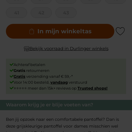
41
42
43
In mijn winkeltas
Add to Wishli
Bekijk voorraad in Durlinger winkels
Achteraf betalen
Gratis
retourneren
Gratis
verzending vanaf € 59,-*
Voor 14:00 besteld,
vandaag
verstuurd
⭐⭐⭐⭐⭐ meer dan 15k+ reviews op
Trusted shops!
Waarom krijg je er blije voeten van?
Ben jij opzoek naar een comfortabele pantoffel? Dan is
deze grijskleurige pantoffel voor dames misschien wel