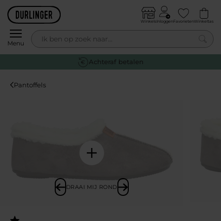
Skip to content
Winkels
Inloggen
Favorieten
Winkeltas
0
Menu
Achteraf betalen
Pantoffels
DRAAI MIJ ROND