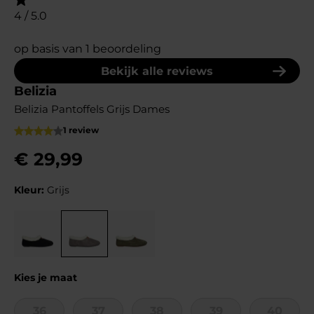
4 / 5.0
op basis van 1 beoordeling
Bekijk alle reviews
Belizia
Belizia Pantoffels Grijs Dames
1 review
€
29
,
99
Kleur:
Grijs
Kies je maat
36
37
38
39
40