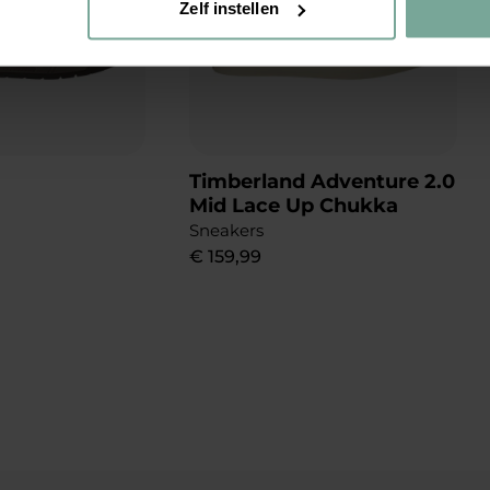
Zelf instellen
Timberland Adventure 2.0
Mid Lace Up Chukka
Sneakers
€
159
,
99