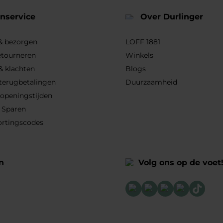
nservice
Over Durlinger
 & bezorgen
LOFF 1881
etourneren
Winkels
& klachten
Blogs
 terugbetalingen
Duurzaamheid
 openingstijden
 Sparen
ortingscodes
n
Volg ons op de voet