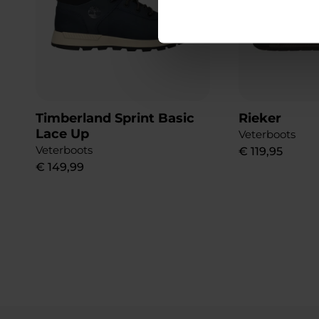
Timberland Sprint Basic
Rieker
Lace Up
Veterboots
Veterboots
€
119
,
95
€
149
,
99