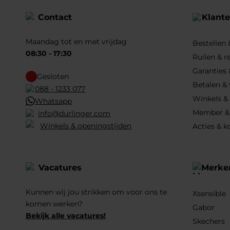
Contact
Klante
Maandag tot en met vrijdag
Bestellen
08:30 - 17:30
Ruilen & r
Garanties 
Gesloten
Betalen &
088 - 1233 077
Winkels &
Whatsapp
Member &
info@durlinger.com
Winkels & openingstijden
Acties & k
Vacatures
Merke
Kunnen wij jou strikken om voor ons te
Xsensible
komen werken?
Gabor
Bekijk alle vacatures!
Skechers