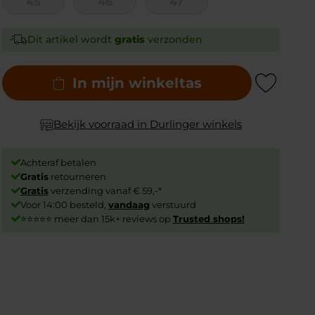
45
46
47
Dit artikel wordt
gratis
verzonden
In mijn winkeltas
Add to Wishlist
Bekijk voorraad in Durlinger winkels
Achteraf betalen
Gratis
retourneren
Gratis
verzending vanaf € 59,-*
Voor 14:00 besteld,
vandaag
verstuurd
⭐⭐⭐⭐⭐ meer dan 15k+ reviews op
Trusted shops!