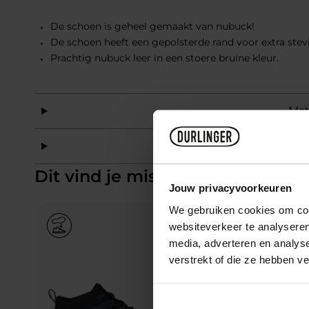
De schoen is geheel gemaakt van nubuck!
De schoen heeft een gepolsterde rand voor extra stev
Prachtig nubuck leer in een stoere bruine kleur.
Mat
Mat
Dit vind je misschien ook leuk
Jouw privacyvoorkeuren
We gebruiken cookies om cont
Add to Wishlist
websiteverkeer te analyseren
media, adverteren en analys
verstrekt of die ze hebben v