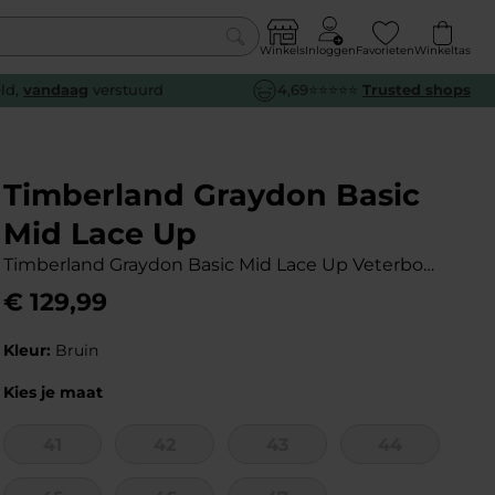
Winkels
Inloggen
Favorieten
Winkeltas
0
eld,
vandaag
verstuurd
4,69⭐⭐⭐⭐⭐
Trusted shops
euw
euw
euw
euw
e
e
e
e
Timberland Graydon Basic
Mid Lace Up
Timberland Graydon Basic Mid Lace Up Veterboots Bruin Heren
€
129
,
99
Kleur:
Bruin
Kies je maat
41
42
43
44