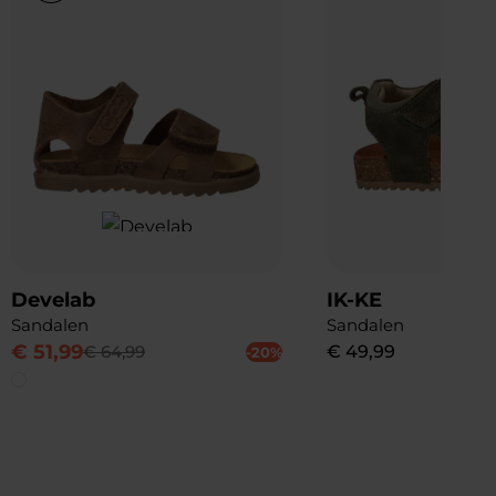
Develab
IK-KE
Sandalen
Sandalen
€
51
,
99
€
64
,
99
€
49
,
99
-20%