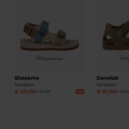
Shoesme
Develab
Sandalen
Sandalen
€
20
,
99
€
51
,
99
€
34
,
99
€
64
,
9
-40%