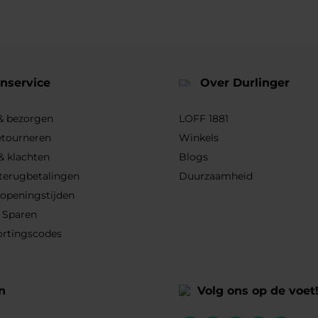
nservice
Over Durlinger
 & bezorgen
LOFF 1881
etourneren
Winkels
& klachten
Blogs
 terugbetalingen
Duurzaamheid
 openingstijden
 Sparen
ortingscodes
n
Volg ons op de voet