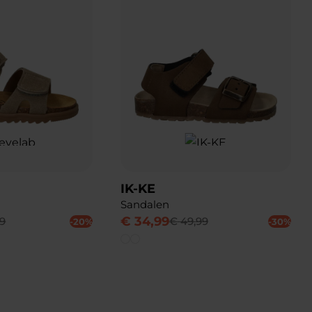
IK-KE
Sandalen
€
34
,
99
9
€
49
,
99
-20%
-30%