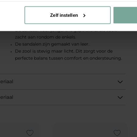
ontbreken uit de collectie van uw kindje! De
schoentjes hebben een kleurencombo van bruin en
Zelf instellen
blauw.
De sandaal voor jongens is gepolsterd: dit voelt
zacht aan rondom de enkels.
De sandalen zijn gemaakt van leer.
De zool is stevig maar licht. Dit zorgt voor de
perfecte balans tussen comfort en ondersteuning.
eriaal
eriaal
Add to Wishlist
Add to Wishlist