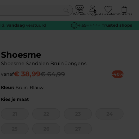
Winkels
Inloggen
Favorieten
Winkeltas
0
eld,
vandaag
verstuurd
4,69⭐⭐⭐⭐⭐
Trusted shops
euw
euw
euw
euw
e
e
e
e
Shoesme
Shoesme Sandalen Bruin Jongens
€
38
,
99
€
64
,
99
vanaf
-40%
Kleur:
Bruin, Blauw
Kies je maat
21
22
23
24
25
26
27