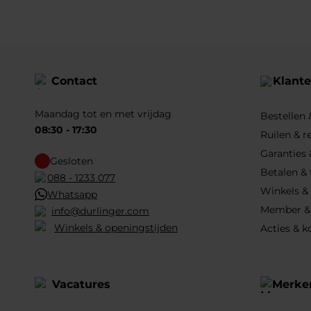
Contact
Klante
Maandag tot en met vrijdag
Bestellen
08:30 - 17:30
Ruilen & r
Garanties 
Gesloten
Betalen &
088 - 1233 077
Winkels &
Whatsapp
Member &
info@durlinger.com
Winkels & openingstijden
Acties & k
Vacatures
Merke