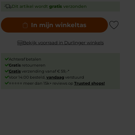
Dit artikel wordt
gratis
verzonden
In mijn winkeltas
Add to Wishlist
Bekijk voorraad in Durlinger winkels
Achteraf betalen
Gratis
retourneren
Gratis
verzending vanaf € 59,-*
Voor 14:00 besteld,
vandaag
verstuurd
⭐⭐⭐⭐⭐ meer dan 15k+ reviews op
Trusted shops!