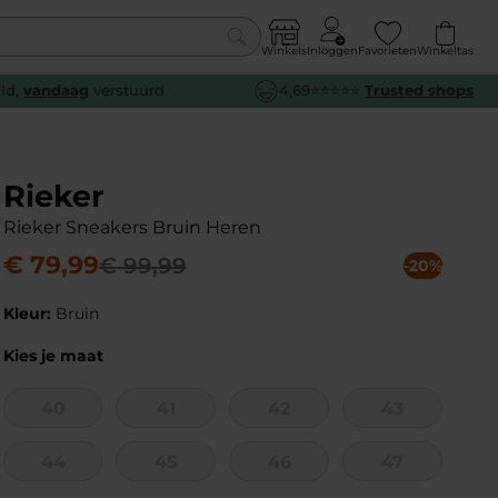
Winkels
Inloggen
Favorieten
Winkeltas
0
eld,
vandaag
verstuurd
4,69⭐⭐⭐⭐⭐
Trusted shops
euw
euw
euw
euw
e
e
e
e
Rieker
Rieker Sneakers Bruin Heren
€
79
,
99
€
99
,
99
-20%
Kleur:
Bruin
Kies je maat
40
41
42
43
44
45
46
47