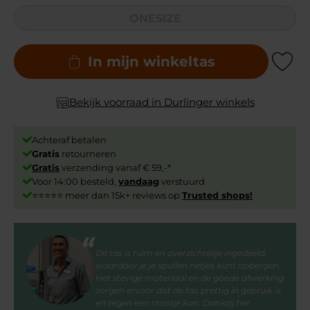
ONESIZE
In mijn winkeltas
Add to Wishli
Bekijk voorraad in Durlinger winkels
Achteraf betalen
Gratis
retourneren
Gratis
verzending vanaf € 59,-*
Voor 14:00 besteld,
vandaag
verstuurd
⭐⭐⭐⭐⭐ meer dan 15k+ reviews op
Trusted shops!
De tas is ruim en overzichtelijk ingedeeld,
waardoor je je spullen netjes kunt opbergen.
Het stevige materiaal en de goede afwerking
zorgen ervoor dat de tas prettig in gebruik is
en tegen een stootje kan. Dankzij het