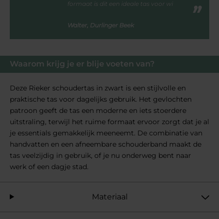
formaat is dit een ideale tas voor wi
Walter, Durlinger Beek
Waarom krijg je er blije voeten van?
Deze Rieker schoudertas in zwart is een stijlvolle en
praktische tas voor dagelijks gebruik. Het gevlochten
patroon geeft de tas een moderne en iets stoerdere
uitstraling, terwijl het ruime formaat ervoor zorgt dat je al
je essentials gemakkelijk meeneemt. De combinatie van
handvatten en een afneembare schouderband maakt de
tas veelzijdig in gebruik, of je nu onderweg bent naar
werk of een dagje stad.
Materiaal