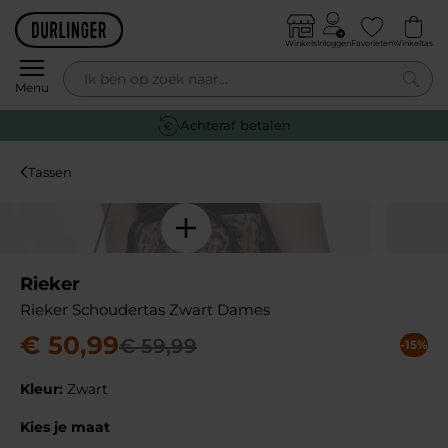
Skip to content
Winkels
Inloggen
Favorieten
Winkeltas
0
Menu
Gratis retourneren
Tassen
Rieker
Rieker Schoudertas Zwart Dames
€
50
,
99
€
59
,
99
-15%
Kleur:
Zwart
Kies je maat