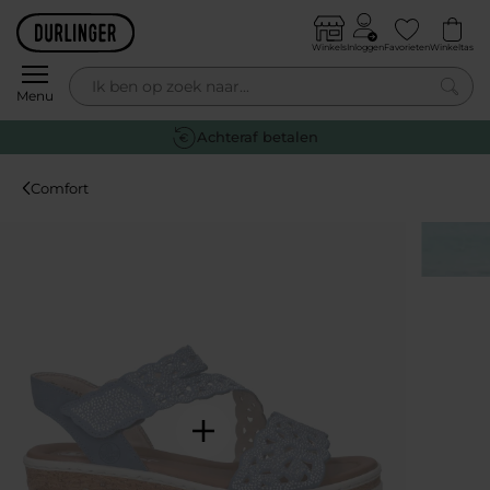
Skip to content
Winkels
Inloggen
Favorieten
Winkeltas
0
Menu
Gratis retourneren
Comfort