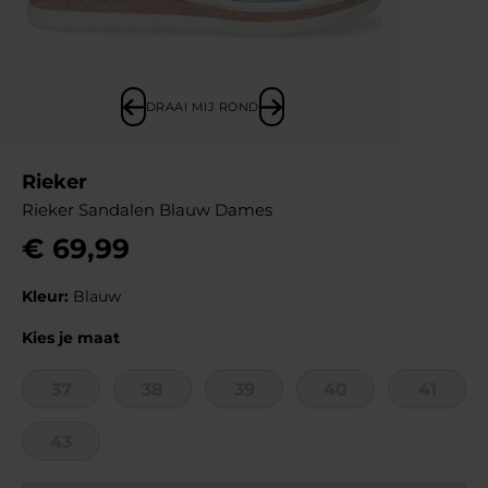
DRAAI MIJ ROND
Rieker
Rieker Sandalen Blauw Dames
€
69
,
99
Kleur:
Blauw
Kies je maat
37
38
39
40
41
43