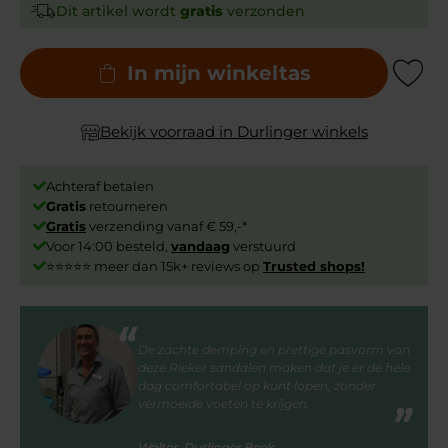
Dit artikel wordt
gratis
verzonden
In mijn winkeltas
Add to Wishli
Bekijk voorraad in Durlinger winkels
Achteraf betalen
Gratis
retourneren
Gratis
verzending vanaf € 59,-*
Voor 14:00 besteld,
vandaag
verstuurd
⭐⭐⭐⭐⭐ meer dan 15k+ reviews op
Trusted shops!
De zachte demping en prettige pasvorm van
deze Rieker sandalen maken dat je er de hele
dag comfortabel op kunt lopen, zonder
vermoeide voeten te krijgen.
Walter, Durlinger Beek