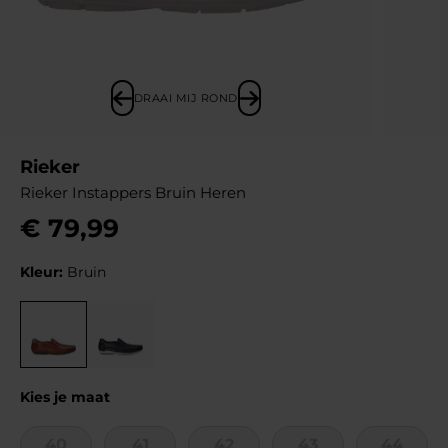
DRAAI MIJ ROND
Rieker
Rieker Instappers Bruin Heren
€
79
,
99
Kleur:
Bruin
Kies je maat
40
41
42
43
44