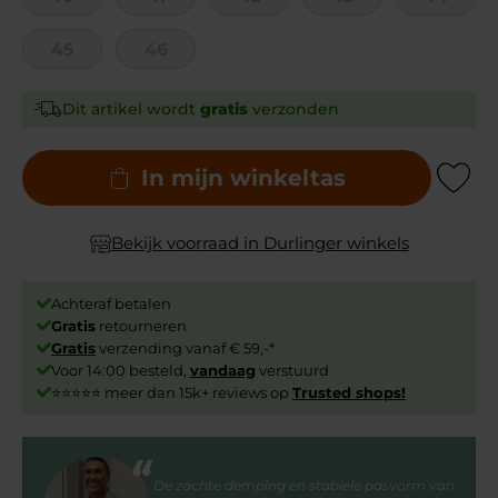
45
46
Dit artikel wordt
gratis
verzonden
In mijn winkeltas
Add to Wishli
Bekijk voorraad in Durlinger winkels
Achteraf betalen
Gratis
retourneren
Gratis
verzending vanaf € 59,-*
Voor 14:00 besteld,
vandaag
verstuurd
⭐⭐⭐⭐⭐ meer dan 15k+ reviews op
Trusted shops!
De zachte demping en stabiele pasvorm van