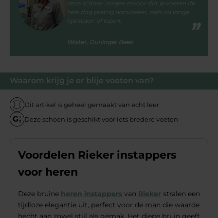
deze schoen zorgen ervoor dat je voeten de
hele dag prettig aanvoelen, zelfs na lange
tijd staan of lopen.
Walter, Durlinger Beek
Waarom krijg je er blije voeten van?
Dit artikel is geheel gemaakt van echt leer
Deze schoen is geschikt voor iets bredere voeten
Voordelen Rieker instappers
voor heren
Deze bruine
heren instappers
van
Rieker
stralen een
tijdloze elegantie uit, perfect voor de man die waarde
hecht aan zowel stijl als gemak. Het diepe bruin geeft