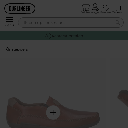
Skip to content
Winkels
Inloggen
Favorieten
Winkeltas
0
Menu
Achteraf betalen
Instappers