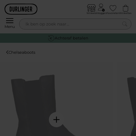
Skip to content
Winkels
Inloggen
Favorieten
Winkeltas
0
Menu
Achteraf betalen
Chelseaboots