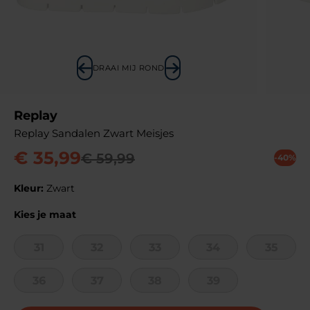
DRAAI MIJ ROND
Replay
Replay Sandalen Zwart Meisjes
€
35
,
99
€
59
,
99
-40%
Kleur:
Zwart
Kies je maat
31
32
33
34
35
36
37
38
39