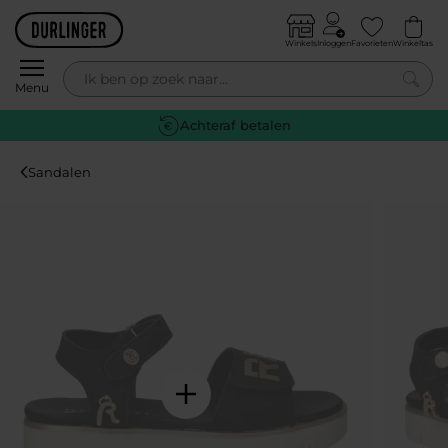
Skip to content
Winkels
Inloggen
Favorieten
Winkeltas
0
Menu
Gratis retourneren
Sandalen