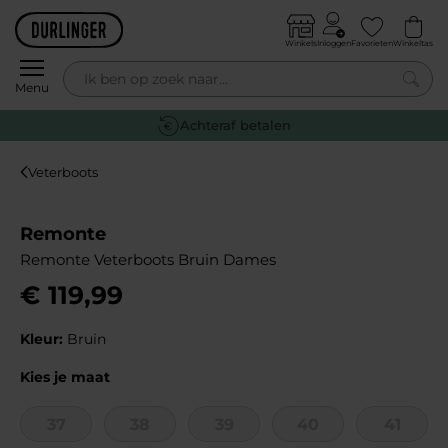
Skip to content
Winkels
Inloggen
Favorieten
Winkeltas
0
Menu
Achteraf betalen
Veterboots
Remonte
Remonte Veterboots Bruin Dames
€
119
,
99
Kleur:
Bruin
Kies je maat
37
38
39
40
41