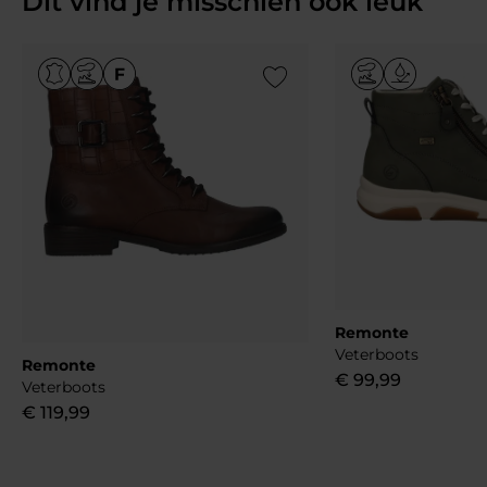
Dit vind je misschien ook leuk
Add to Wishlist
Remonte
Veterboots
Remonte
€
99
,
99
Veterboots
€
119
,
99