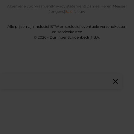
Algemene voorwaarden
|
Privacy statement
|
Dames
|
Heren
|
Meisjes
|
Jongens
|
Sale
|
Nieuw
Alle prijzen zijn inclusief BTW en exclusief eventuele verzendkosten
en servicekosten
© 2026 - Durlinger Schoenbedrijf B.V.