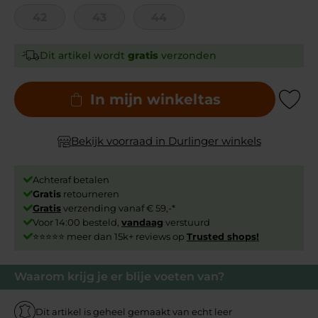
42
43
44
Dit artikel wordt
gratis
verzonden
In mijn winkeltas
Add to Wishli
Bekijk voorraad in Durlinger winkels
Achteraf betalen
Gratis
retourneren
Gratis
verzending vanaf € 59,-*
Voor 14:00 besteld,
vandaag
verstuurd
⭐⭐⭐⭐⭐ meer dan 15k+ reviews op
Trusted shops!
Waarom krijg je er blije voeten van?
Dit artikel is geheel gemaakt van echt leer