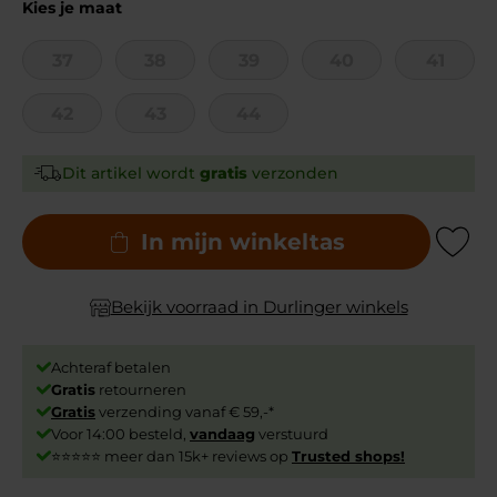
Kies je maat
37
38
39
40
41
42
43
44
Dit artikel wordt
gratis
verzonden
In mijn winkeltas
Add to Wishli
Bekijk voorraad in Durlinger winkels
Achteraf betalen
Gratis
retourneren
Gratis
verzending vanaf € 59,-*
Voor 14:00 besteld,
vandaag
verstuurd
⭐⭐⭐⭐⭐ meer dan 15k+ reviews op
Trusted shops!