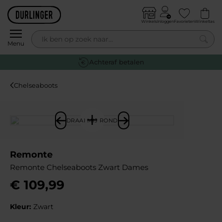
Skip to content
Winkels
Inloggen
Favorieten
Winkeltas
0
Menu
Gratis retourneren
Chelseaboots
DRAAI MIJ ROND
Remonte
Remonte Chelseaboots Zwart Dames
€
109
,
99
Kleur:
Zwart