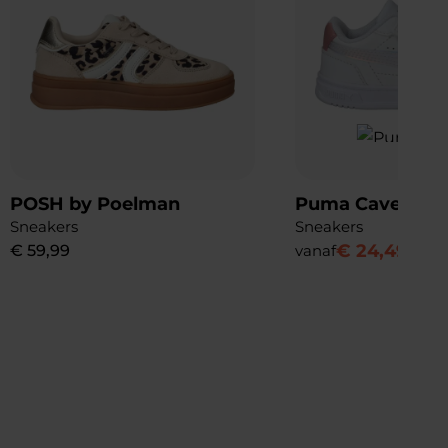
POSH by Poelman
Puma Caven III 
Sneakers
Sneakers
€
24
,
49
€
59
,
99
vanaf
€
34
,