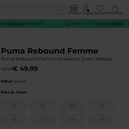
Winkels
Inloggen
Favorieten
Winkeltas
0
eld,
vandaag
verstuurd
4,69⭐⭐⭐⭐⭐
Trusted shops
euw
euw
euw
euw
e
e
e
e
Puma Rebound Femme
Puma Rebound Femme Sneakers Zwart Meisjes
€
49
,
99
vanaf
Kleur:
Zwart
Kies je maat
32
33
34
35
36
37
38
39