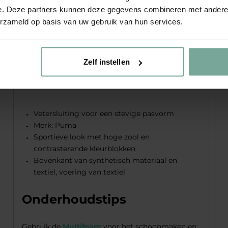
sneakers
e. Deze partners kunnen deze gegevens combineren met andere i
erzameld op basis van uw gebruik van hun services.
Deze
meidensneaker
van
Puma
combineert
sportieve flair met een stoere uitstraling. De
Rebound Femme sneaker in zwart en wit is
Zelf instellen
perfect te combineren met elke outfit en biedt
comfort voor actieve dagen.
Vetersluiting voor een stevige pasvorm
Merk: Puma
Sportieve look met hoge zool en
contrasterende kleurblokken
Bovenkant van synthetisch materiaal en
textiel, voering van textiel
Onderhoudstips
Gebruik de
Multifoam
voor het schoonmaken en