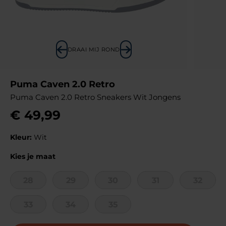
DRAAI MIJ ROND
Puma Caven 2.0 Retro
Puma Caven 2.0 Retro Sneakers Wit Jongens
€
49
,
99
Kleur:
Wit
Kies je maat
28
29
30
31
32
33
34
35