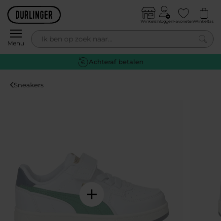
Skip to content
Winkels
Inloggen
Favorieten
Winkeltas
0
Menu
Gratis retourneren
Sneakers