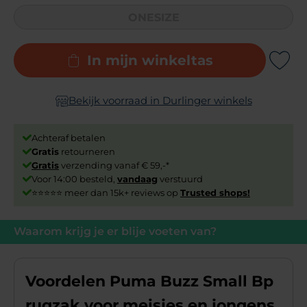
ONESIZE
In mijn winkeltas
Add to Wishli
Bekijk voorraad in Durlinger winkels
Achteraf betalen
Gratis
retourneren
Gratis
verzending vanaf € 59,-*
Voor 14:00 besteld,
vandaag
verstuurd
⭐⭐⭐⭐⭐ meer dan 15k+ reviews op
Trusted shops!
Waarom krijg je er blije voeten van?
Voordelen Puma Buzz Small Bp
rugzak voor meisjes en jongens