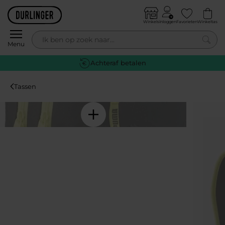
Skip to content
Winkels
Inloggen
Favorieten
Winkeltas
0
Menu
Achteraf betalen
Tassen