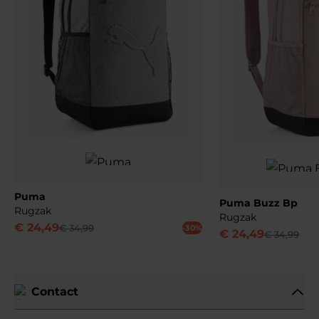
Puma
Puma Buzz Bp
Rugzak
Rugzak
€
24
,
49
€
34
,
99
-30%
€
24
,
49
€
34
,
99
Contact