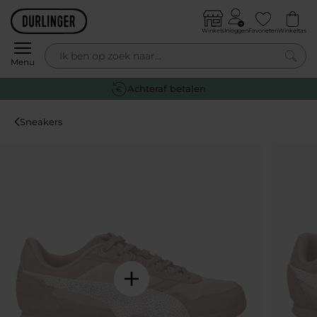
Skip to content
Winkels
Inloggen
Favorieten
Winkeltas
0
Menu
Achteraf betalen
Sneakers