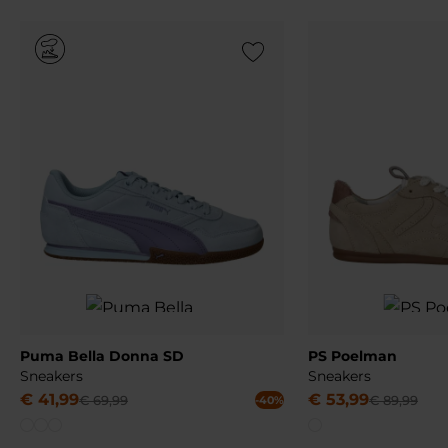
Add to Wishlist
Puma Bella Donna SD
PS Poelman
Sneakers
Sneakers
€
41
,
99
€
53
,
99
€
69
,
99
€
89
,
99
-40%