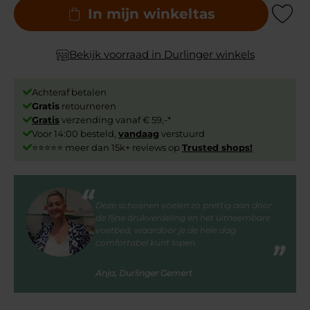
In mijn winkeltas
Add to Wishli
Bekijk voorraad in Durlinger winkels
Achteraf betalen
Gratis
retourneren
Gratis
verzending vanaf € 59,-*
Voor 14:00 besteld,
vandaag
verstuurd
⭐⭐⭐⭐⭐ meer dan 15k+ reviews op
Trusted shops!
Deze schoenen voelen zo prettig aan door
de fijne drukverdeling en het uitneembare
voetbed, waardoor je de hele dag
comfortabel kunt lopen.
Anja, Durlinger Gemert