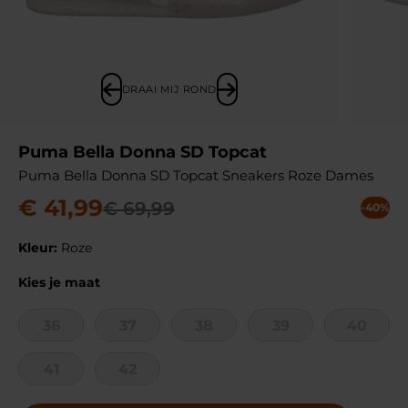
DRAAI MIJ ROND
Puma Bella Donna SD Topcat
Puma Bella Donna SD Topcat Sneakers Roze Dames
€
41
,
99
€
69
,
99
-40%
Kleur:
Roze
Kies je maat
36
37
38
39
40
41
42