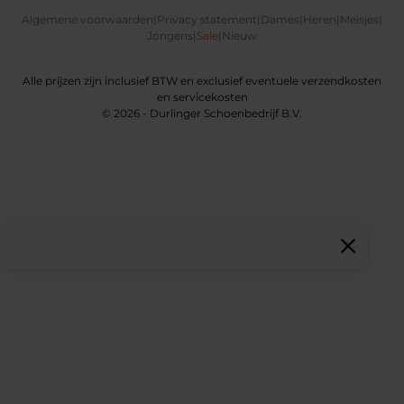
Algemene voorwaarden
|
Privacy statement
|
Dames
|
Heren
|
Meisjes
|
Jongens
|
Sale
|
Nieuw
Alle prijzen zijn inclusief BTW en exclusief eventuele verzendkosten
en servicekosten
© 2026 - Durlinger Schoenbedrijf B.V.