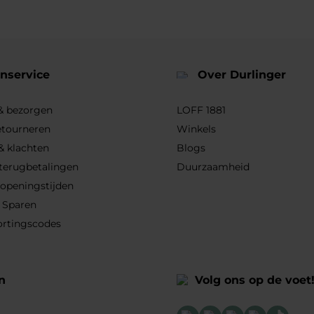
nservice
Over Durlinger
 & bezorgen
LOFF 1881
etourneren
Winkels
& klachten
Blogs
 terugbetalingen
Duurzaamheid
 openingstijden
 Sparen
ortingscodes
n
Volg ons op de voet