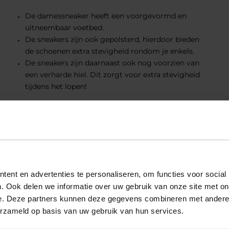
De damessneaker heeft een voorgevormd en
uitneembaar voetbed.
De sneakers zijn ook gepolsterd, hierdoor bieden
de schoenen extra stevigheid rondom je enkels.
De sneakers zijn daarnaast ook nog voorzien van
een verharde hiel. Dit zorgt voor extra stevigheid
tijdens het lopen!
eriaal
eriaal
ent en advertenties te personaliseren, om functies voor social
. Ook delen we informatie over uw gebruik van onze site met on
e. Deze partners kunnen deze gegevens combineren met andere i
erzameld op basis van uw gebruik van hun services.
Add to Wishlist
Add to Wishlist