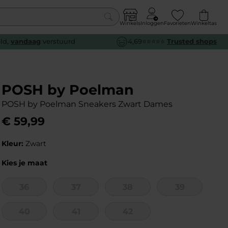
Winkels
Inloggen
Favorieten
Winkeltas
0
eld,
vandaag
verstuurd
4,69⭐⭐⭐⭐⭐
Trusted shops
euw
euw
euw
euw
e
e
e
e
POSH by Poelman
POSH by Poelman Sneakers Zwart Dames
€
59
,
99
Kleur:
Zwart
Kies je maat
36
37
38
39
40
41
42