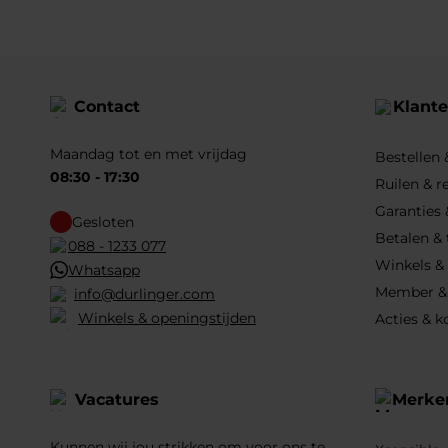
Contact
Klante
Maandag tot en met vrijdag
Bestellen
08:30 - 17:30
Ruilen & r
Garanties 
Gesloten
Betalen &
088 - 1233 077
Winkels &
Whatsapp
Member &
info@durlinger.com
Winkels & openingstijden
Acties & k
Vacatures
Merke
Kunnen wij jou strikken om voor ons te