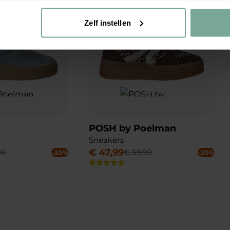
Zelf instellen
POSH by Poelman
Sneakers
€
47
,
99
99
€
59
,
99
-30%
-20%