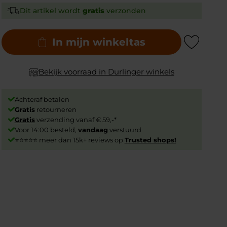
Dit artikel wordt
gratis
verzonden
In mijn winkeltas
Add to Wishlist
Bekijk voorraad in Durlinger winkels
Achteraf betalen
Gratis
retourneren
Gratis
verzending vanaf € 59,-*
Voor 14:00 besteld,
vandaag
verstuurd
⭐⭐⭐⭐⭐ meer dan 15k+ reviews op
Trusted shops!