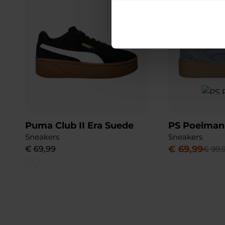
Puma Club II Era Suede
PS Poelman
Sneakers
Sneakers
€
69
,
99
€
69
,
99
€
99
,