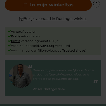
In mijn winkeltas
Add to Wishli
Bekijk voorraad in Durlinger winkels
Achteraf betalen
Gratis
retourneren
Gratis
verzending vanaf € 59,-*
Voor 14:00 besteld,
vandaag
verstuurd
⭐⭐⭐⭐⭐ meer dan 15k+ reviews op
Trusted shops!
Deze instappers voelen heerlijk aan de voet
en door de fijne afwikkeling helpen ze je
prettig lopen gedurende de dag.
Walter, Durlinger Beek