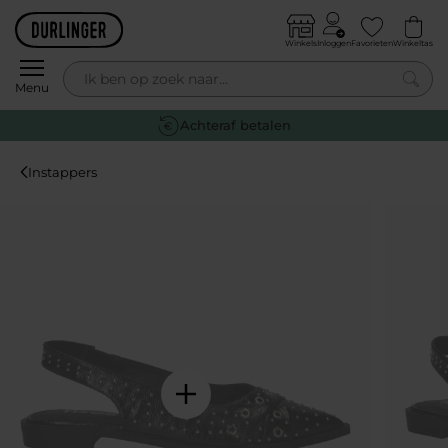
Skip to content
Winkels
Inloggen
Favorieten
Winkeltas
0
Menu
Achteraf betalen
Instappers