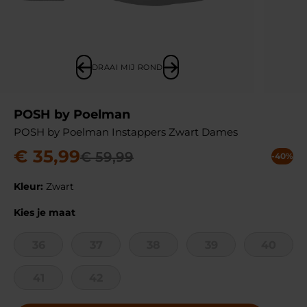
DRAAI MIJ ROND
POSH by Poelman
POSH by Poelman Instappers Zwart Dames
€
35
,
99
€
59
,
99
-40%
Kleur:
Zwart
Kies je maat
36
37
38
39
40
41
42