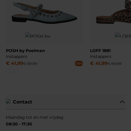
POSH by Poelman
LOFF 1881
Instappers
Instappers
€
41
,
99
€
41
,
99
€
59
,
99
€
69
,
99
-30%
Contact
Maandag tot en met vrijdag
08:30 - 17:30