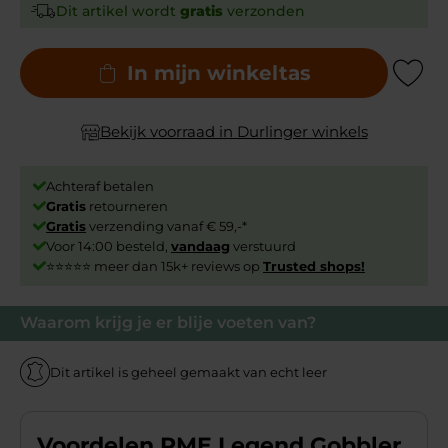
Dit artikel wordt
gratis
verzonden
In mijn winkeltas
Add to Wishli
Bekijk voorraad in Durlinger winkels
Achteraf betalen
Gratis
retourneren
Gratis
verzending vanaf € 59,-*
Voor 14:00 besteld,
vandaag
verstuurd
⭐⭐⭐⭐⭐ meer dan 15k+ reviews op
Trusted shops!
Waarom krijg je er blije voeten van?
Dit artikel is geheel gemaakt van echt leer
Voordelen PME Legend Gobbler