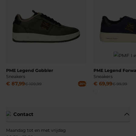
PME Legend Gobbler
PME Legend Forwa
Sneakers
Sneakers
€
87
,
99
€
69
,
99
€
109
,
99
€
99
,
99
-20%
Contact
Maandag tot en met vrijdag