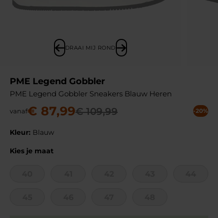
DRAAI MIJ ROND
PME Legend Gobbler
PME Legend Gobbler Sneakers Blauw Heren
€
87
,
99
€
109
,
99
vanaf
-20%
Kleur:
Blauw
Kies je maat
40
41
42
43
44
45
46
47
48