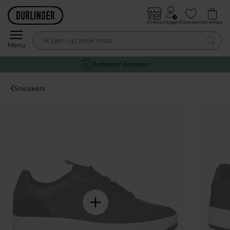
Skip to content
Winkels
Inloggen
Favorieten
Winkeltas
0
Menu
Achteraf betalen
Sneakers