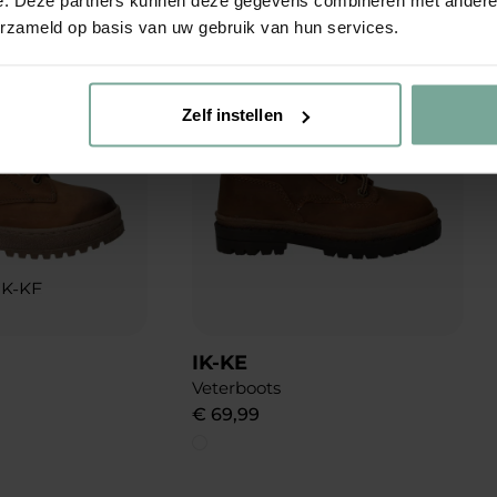
erzameld op basis van uw gebruik van hun services.
Add to Wishlist
Add to Wishlist
Zelf instellen
IK-KE
Veterboots
€
69
,
99