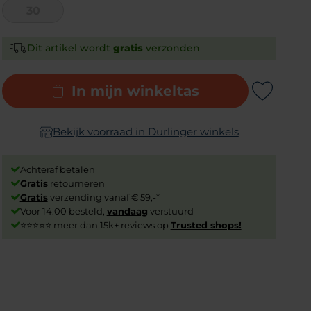
30
Dit artikel wordt
gratis
verzonden
In mijn winkeltas
Add to Wishlist
Bekijk voorraad in Durlinger winkels
Achteraf betalen
Gratis
retourneren
Gratis
verzending vanaf € 59,-*
Voor 14:00 besteld,
vandaag
verstuurd
⭐⭐⭐⭐⭐ meer dan 15k+ reviews op
Trusted shops!