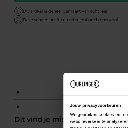
Dit artikel is geheel gemaakt van echt leer
Deze schoen heeft een uitneembare binnenzool
Mat
Jouw privacyvoorkeuren
Mat
We gebruiken cookies om cont
Dit vind je misschien ook leuk
websiteverkeer te analyseren
media, adverteren en analys