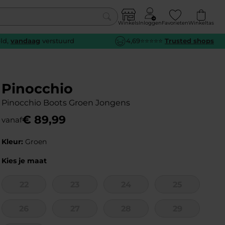
Winkels
Inloggen
Favorieten
Winkeltas
0
eld,
vandaag
verstuurd
4,69⭐⭐⭐⭐⭐
Trusted shops
euw
euw
euw
euw
e
e
e
e
Pinocchio
Pinocchio Boots Groen Jongens
€
89
,
99
vanaf
Kleur:
Groen
Kies je maat
22
23
24
25
26
27
28
29