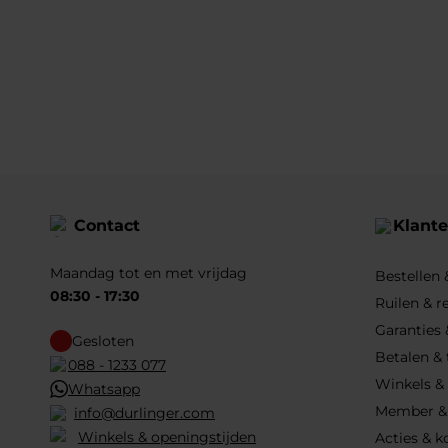
Contact
Klante
Maandag tot en met vrijdag
Bestellen
08:30 - 17:30
Ruilen & r
Garanties 
Gesloten
Betalen &
088 - 1233 077
Winkels &
Whatsapp
Member &
info@durlinger.com
Winkels & openingstijden
Acties & k