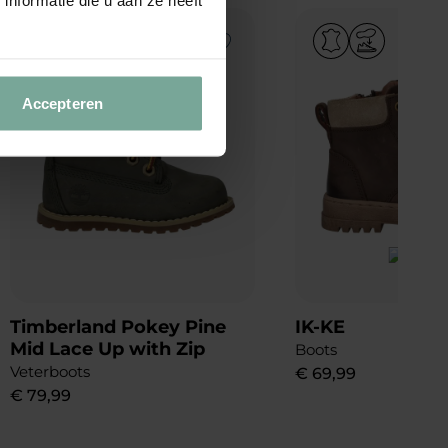
Add to Wishlist
Accepteren
Timberland Pokey Pine
IK-KE
Mid Lace Up with Zip
Boots
Veterboots
€
69
,
99
€
79
,
99