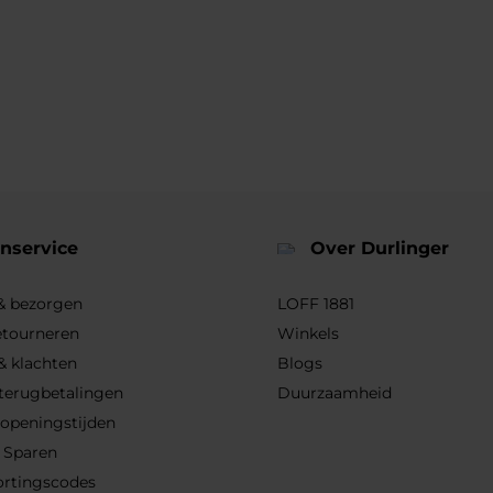
nservice
Over Durlinger
 & bezorgen
LOFF 1881
etourneren
Winkels
& klachten
Blogs
 terugbetalingen
Duurzaamheid
 openingstijden
 Sparen
ortingscodes