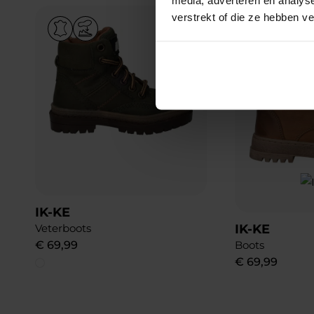
verstrekt of die ze hebben v
Add to Wishlist
IK-KE
Veterboots
IK-KE
€
69
,
99
Boots
€
69
,
99