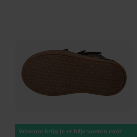
Waarom krijg je er blije voeten van?