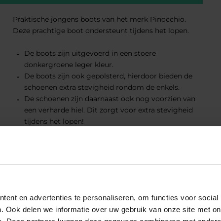
Praktische jongens boots van het merk Pinocchio.
Deze prachtige boot ondersteunt tijdens het lopen.
De boots zijn uitgevoerd in een stoere
donkergroene leger kleur.
De boots zijn ook gepolsterd, hierdoor bieden de
schoenen extra stevigheid rondom de enkels.
De schoenen zijn daarnaast ook nog voorzien van
een verharde hiel. Dit zorgt voor extra stevigheid
tijdens het lopen!
eriaal
eriaal
ent en advertenties te personaliseren, om functies voor social
. Ook delen we informatie over uw gebruik van onze site met on
e. Deze partners kunnen deze gegevens combineren met andere i