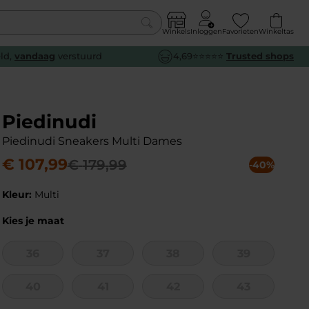
Winkels
Inloggen
Favorieten
Winkeltas
0
eld,
vandaag
verstuurd
4,69⭐⭐⭐⭐⭐
Trusted shops
euw
euw
euw
euw
e
e
e
e
Piedinudi
Piedinudi Sneakers Multi Dames
€
107
,
99
€
179
,
99
-40%
Kleur:
Multi
Kies je maat
36
37
38
39
40
41
42
43