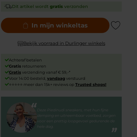
Dit artikel wordt
gratis
verzonden
In mijn winkeltas
Add to Wishlist
Bekijk voorraad in Durlinger winkels
Achteraf betalen
Gratis
retourneren
Gratis
verzending vanaf € 59,-*
Voor 14:00 besteld,
vandaag
verstuurd
⭐⭐⭐⭐⭐ meer dan 15k+ reviews op
Trusted shops!
Deze Piedinudi sneakers, met hun fijne
demping en uitneembaar voetbed, zorgen
voor een prettig loopgevoel gedurende de
hele dag.