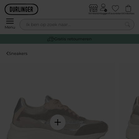
Skip to content
Winkels
Inloggen
Favorieten
Winkeltas
0
Menu
Gratis retourneren
Sneakers