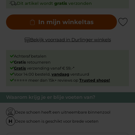
Dit artikel wordt
gratis
verzonden
In mijn winkeltas
Add to Wishli
Bekijk voorraad in Durlinger winkels
Achteraf betalen
Gratis
retourneren
Gratis
verzending vanaf € 59,-*
Voor 14:00 besteld,
vandaag
verstuurd
⭐⭐⭐⭐⭐ meer dan 15k+ reviews op
Trusted shops!
Waarom krijg je er blije voeten van?
Deze schoen heeft een uitneembare binnenzool
Deze schoen is geschikt voor brede voeten