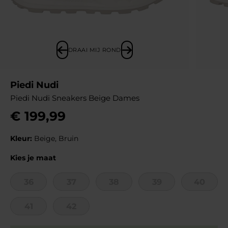
DRAAI MIJ ROND
Piedi Nudi
Piedi Nudi Sneakers Beige Dames
€
199
,
99
Kleur:
Beige, Bruin
Kies je maat
36
37
38
39
40
41
42