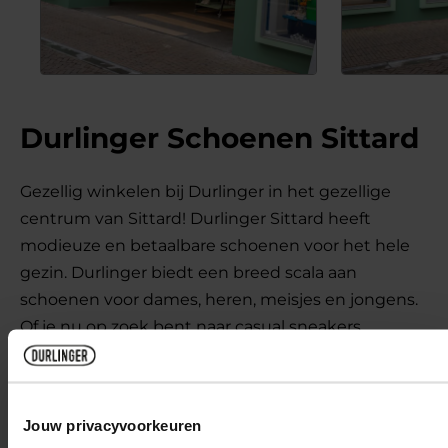
Durlinger Schoenen Sittard
Gezellig winkelen bij Durlinger in het gezellige
centrum van Sittard! Durlinger Sittard heeft
modieuze en betaalbare schoenen voor het hele
gezin. Durlinger biedt een breed scala aan
schoenen voor dames, heren, meisjes en jongens.
Of je nu op zoek bent naar casual sneakers,
elegante pumps, stevige wandelschoenen of
trendy sandalen: je vindt het hier. Naast schoenen
zijn er ook accessoires verkrijgbaar, zoals tassen,
Jouw privacyvoorkeuren
verzorgingsproducten en sokken.