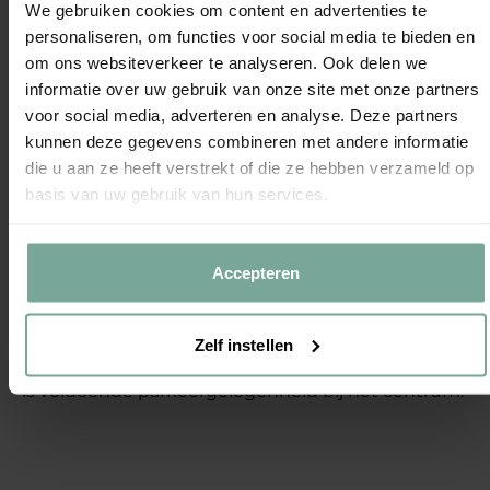
We gebruiken cookies om content en advertenties te
personaliseren, om functies voor social media te bieden en
Merken
om ons websiteverkeer te analyseren. Ook delen we
informatie over uw gebruik van onze site met onze partners
Deze schoenenwinkel in Sittard heeft diverse
voor social media, adverteren en analyse. Deze partners
kunnen deze gegevens combineren met andere informatie
topmerken zoals Skechers, Tamaris, PS Poelman,
die u aan ze heeft verstrekt of die ze hebben verzameld op
Gabor en Rieker. Je vindt er merken voor het hele
basis van uw gebruik van hun services.
gezin! Daarnaast shop je hier ook de eigen merken
LOFF1881, IK-KE en DSTRCT.
Accepteren
Locatie & parkeren
Zelf instellen
Durlinger Sittard ligt in het centrum van Sittard. Er
is voldoende parkeergelegenheid bij het centrum.
Lees minder