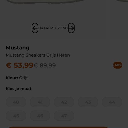
DRAAI MIJ ROND
Mustang
Mustang Sneakers Grijs Heren
€
53
,
99
€
89
,
99
-40%
Kleur:
Grijs
Kies je maat
40
41
42
43
44
45
46
47