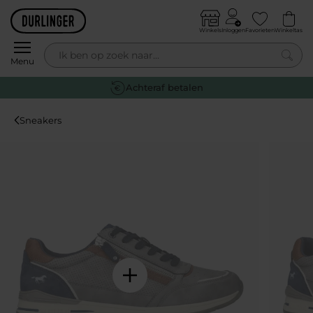
Skip to content
Winkels
Inloggen
Favorieten
Winkeltas
0
Menu
Gratis retourneren
Sneakers