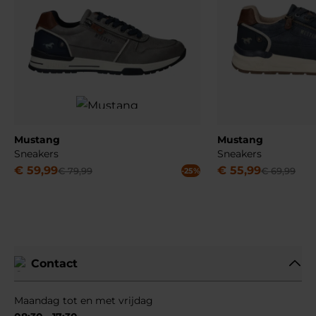
Mustang
Mustang
Sneakers
Sneakers
€
59
,
99
€
55
,
99
€
79
,
99
€
69
,
99
-25%
Contact
Maandag tot en met vrijdag