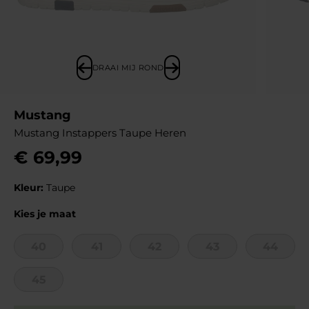
DRAAI MIJ ROND
Mustang
Mustang Instappers Taupe Heren
€
69
,
99
Kleur:
Taupe
Kies je maat
40
41
42
43
44
45