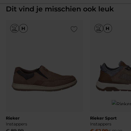
Dit vind je misschien ook leuk
Add to Wishlist
Rieker
Rieker Sport
Instappers
Instappers
€
89
,
99
€
62
,
99