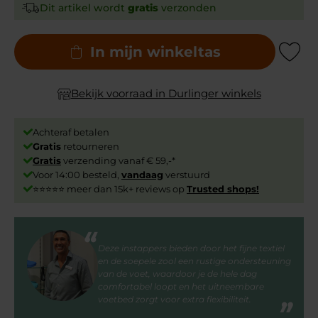
Dit artikel wordt
gratis
verzonden
In mijn winkeltas
Add to Wishli
Bekijk voorraad in Durlinger winkels
Achteraf betalen
Gratis
retourneren
Gratis
verzending vanaf € 59,-*
Voor 14:00 besteld,
vandaag
verstuurd
⭐⭐⭐⭐⭐ meer dan 15k+ reviews op
Trusted shops!
Deze instappers bieden door het fijne textiel
en de soepele zool een rustige ondersteuning
van de voet, waardoor je de hele dag
comfortabel loopt en het uitneembare
voetbed zorgt voor extra flexibiliteit.