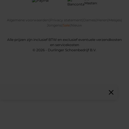
Algemene voorwaarden
|
Privacy statement
|
Dames
|
Heren
|
Meisjes
|
Jongens
|
Sale
|
Nieuw
Alle prijzen zijn inclusief BTW en exclusief eventuele verzendkosten
en servicekosten
© 2026 - Durlinger Schoenbedrijf B.V.