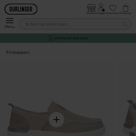
Skip to content
Winkels
Inloggen
Favorieten
Winkeltas
0
Menu
Achteraf betalen
Instappers